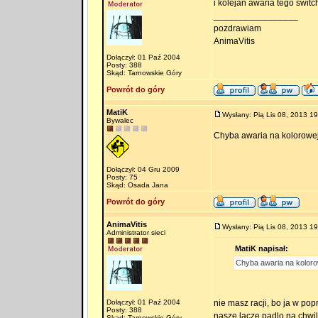
i kolejan awaria tego switc
_________________
pozdrawiam
AnimaVitis
Dołączył: 01 Paź 2004
Posty: 388
Skąd: Tarnowskie Góry
Powrót do góry
MatiK
Wysłany: Pią Lis 08, 2013 19
Bywalec
Chyba awaria na kolorowej
Dołączył: 04 Gru 2009
Posty: 75
Skąd: Osada Jana
Powrót do góry
AnimaVitis
Wysłany: Pią Lis 08, 2013 19
Administrator sieci
MatiK napisał:
Chyba awaria na koloro
Dołączył: 01 Paź 2004
nie masz racji, bo ja w po
Posty: 388
nasze lacze padlo na chwi
Skąd: Tarnowskie Góry