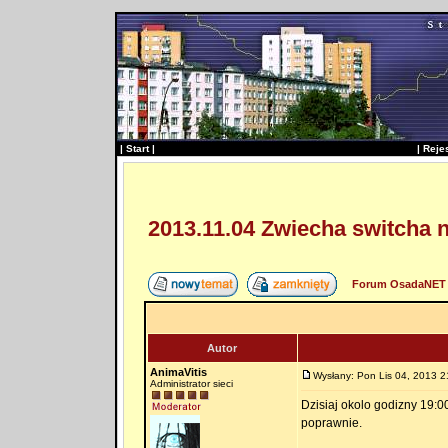
|
Start
|
|
Reje
2013.11.04 Zwiecha switcha 
Forum OsadaNET 
Autor
AnimaVitis
Wysłany: Pon Lis 04, 2013 2
Administrator sieci
Dzisiaj okolo godizny 19:00
poprawnie.