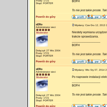
Posty: 1721
BOFH
Skąd: PORTER
To nie jest takie proste. Ta
Powrót do góry
sERo
Wysłany: Czw Gru 12, 2013 
Administrator sieci
Niestety wymiana urządzen
trakcie sprawdzania.
_________________
BOFH
Dołączył: 27 Wrz 2004
Posty: 1721
To nie jest takie proste. Ta
Skąd: PORTER
Powrót do góry
sERo
Wysłany: Wto Sty 07, 2014 2
Administrator sieci
Po naprawie instalacji ele
_________________
BOFH
To nie jest takie proste. Ta
Dołączył: 27 Wrz 2004
Posty: 1721
Skąd: PORTER
Powrót do góry