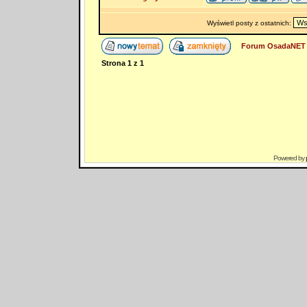
Wyświetl posty z ostatnich:
Forum OsadaNET 
Strona
1
z
1
Powered by