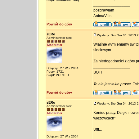
_________________
pozdrawiam
AnimaVitis
Powrót do góry
sERo
Wysłany: Sro Gru 04, 2013 2
Administrator sieci
Właśnie wymieniamy switc
sieciowym.
Za niedogodności z góry p
_________________
Dołączył: 27 Wrz 2004
Posty: 1721
BOFH
Skąd: PORTER
To nie jest takie proste. Ta
Powrót do góry
sERo
Wysłany: Sro Gru 04, 2013 2
Administrator sieci
Koniec pracy. Dzięki nowem
wieżowcach".
Ufff...
_________________
Dołączył: 27 Wrz 2004