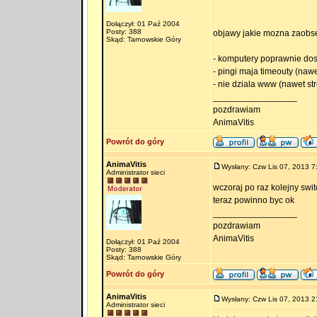
Dołączył: 01 Paź 2004
Posty: 388
objawy jakie mozna zaobse
Skąd: Tarnowskie Góry
- komputery poprawnie dos
- pingi maja timeouty (na
- nie dziala www (nawet st
_________________
pozdrawiam
AnimaVitis
Powrót do góry
AnimaVitis
Wysłany: Czw Lis 07, 2013 7
Administrator sieci
wczoraj po raz kolejny switc
teraz powinno byc ok
_________________
pozdrawiam
AnimaVitis
Dołączył: 01 Paź 2004
Posty: 388
Skąd: Tarnowskie Góry
Powrót do góry
AnimaVitis
Wysłany: Czw Lis 07, 2013 2
Administrator sieci