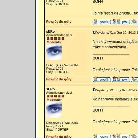
Posty: 1721
BOFH
Skąd: PORTER
To nie jest takie proste. Ta
Powrót do góry
sERo
Wysłany: Czw Gru 12, 2013 
Administrator sieci
Niestety wymiana urządzen
trakcie sprawdzania.
_________________
BOFH
Dołączył: 27 Wrz 2004
Posty: 1721
To nie jest takie proste. Ta
Skąd: PORTER
Powrót do góry
sERo
Wysłany: Wto Sty 07, 2014 2
Administrator sieci
Po naprawie instalacji ele
_________________
BOFH
To nie jest takie proste. Ta
Dołączył: 27 Wrz 2004
Posty: 1721
Skąd: PORTER
Powrót do góry