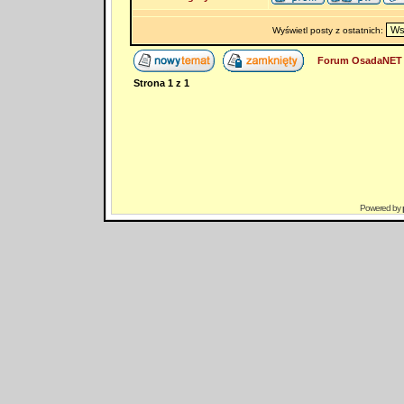
Wyświetl posty z ostatnich:
Forum OsadaNET 
Strona
1
z
1
Powered by