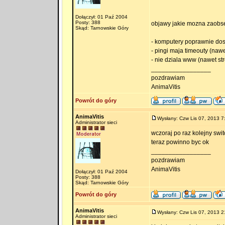
Dołączył: 01 Paź 2004
Posty: 388
objawy jakie mozna zaobse
Skąd: Tarnowskie Góry
- komputery poprawnie dos
- pingi maja timeouty (na
- nie dziala www (nawet st
_________________
pozdrawiam
AnimaVitis
Powrót do góry
AnimaVitis
Wysłany: Czw Lis 07, 2013 7
Administrator sieci
wczoraj po raz kolejny switc
teraz powinno byc ok
_________________
pozdrawiam
AnimaVitis
Dołączył: 01 Paź 2004
Posty: 388
Skąd: Tarnowskie Góry
Powrót do góry
AnimaVitis
Wysłany: Czw Lis 07, 2013 2
Administrator sieci