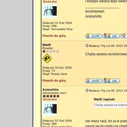
i kolejan awaria tego switc
_________________
pozdrawiam
AnimaVitis
Dołączył: 01 Paź 2004
Posty: 388
Skąd: Tarnowskie Góry
Powrót do góry
MatiK
Wysłany: Pią Lis 08, 2013 19
Bywalec
Chyba awaria na kolorowej
Dołączył: 04 Gru 2009
Posty: 75
Skąd: Osada Jana
Powrót do góry
AnimaVitis
Wysłany: Pią Lis 08, 2013 19
Administrator sieci
MatiK napisał:
Chyba awaria na koloro
Dołączył: 01 Paź 2004
nie masz racji, bo ja w po
Posty: 388
nasze lacze padlo na chwi
Skąd: Tarnowskie Góry