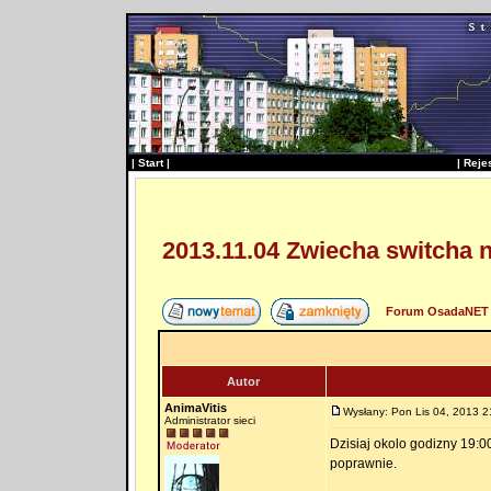
|
Start
|
|
Reje
2013.11.04 Zwiecha switcha 
Forum OsadaNET 
Autor
AnimaVitis
Wysłany: Pon Lis 04, 2013 2
Administrator sieci
Dzisiaj okolo godizny 19:00
poprawnie.