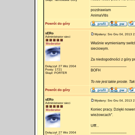
_________________
pozdrawiam
AnimaVitis
Powrót do góry
sERo
Wysłany: Sro Gru 04, 2013 2
Administrator sieci
Właśnie wymieniamy switc
sieciowym.
Za niedogodności z góry p
_________________
Dołączył: 27 Wrz 2004
Posty: 1721
BOFH
Skąd: PORTER
To nie jest takie proste. Ta
Powrót do góry
sERo
Wysłany: Sro Gru 04, 2013 2
Administrator sieci
Koniec pracy. Dzięki nowem
wieżowcach".
Ufff...
_________________
Dołączył: 27 Wrz 2004