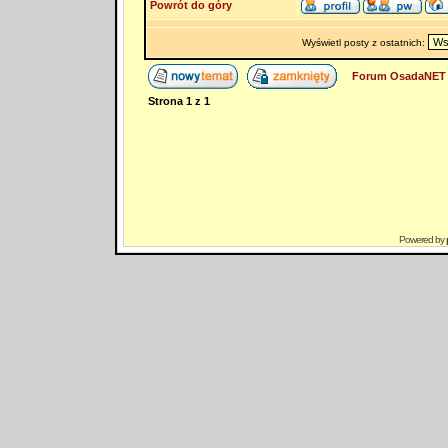
Powrót do góry
Wyświetl posty z ostatnich:
Forum OsadaNET 
Strona
1
z
1
Powered by