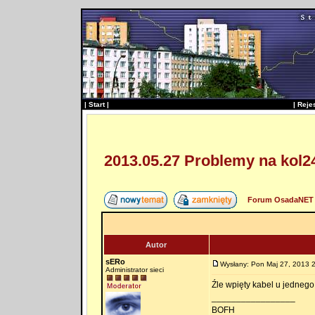
|
Start
|
|
Reje
2013.05.27 Problemy na kol2
Forum OsadaNET 
Autor
sERo
Wysłany: Pon Maj 27, 2013 
Administrator sieci
Źle wpięty kabel u jednego
_________________
BOFH