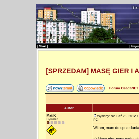
|
Start
|
|
Reje
[SPRZEDAM] MASĘ GIER I
Forum OsadaNET 
Autor
MatiK
Wysłany: Nie Paź 28, 2012 1
Bywalec
PC!
Witam, mam do sprzedani