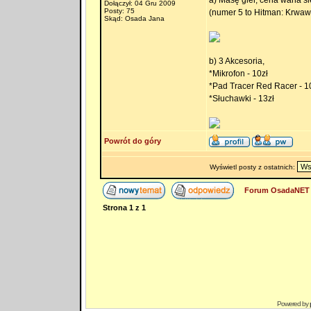
a) Masę gier, cena waha si
Dołączył: 04 Gru 2009
Posty: 75
(numer 5 to Hitman: Krwaw
Skąd: Osada Jana
b) 3 Akcesoria,
*Mikrofon - 10zł
*Pad Tracer Red Racer - 1
*Słuchawki - 13zł
Powrót do góry
Wyświetl posty z ostatnich:
Forum OsadaNET 
Strona
1
z
1
Powered by