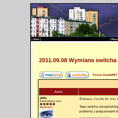
|
Start
|
|
Reje
2011.09.08 Wymiana switcha 
Forum OsadaNET 
Autor
sERo
Wysłany: Czw Wrz 08, 2011 
Administrator sieci
Tego switcha zarządzalnego
problemy z połączeniami w 
_________________