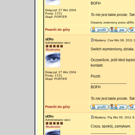
BOFH
Dołączył: 27 Wrz 2004
Posty: 1721
To nie jest takie proste. Ta
Skąd: PORTER
Ostatnio zmieniony przez sERo 
Powrót do góry
sERo
Wysłany: Czw Wrz 08, 2011 
Administrator sieci
Switch wymieniony, działa.
Oczywiście, jeśli ktoś będ
kontakt.
Dołączył: 27 Wrz 2004
Posty: 1721
Pozdr.
Skąd: PORTER
_________________
BOFH
To nie jest takie proste. Ta
Powrót do góry
sERo
Wysłany: Pią Wrz 09, 2011 9
Administrator sieci
Cisza, spokój, zamykam.
_________________