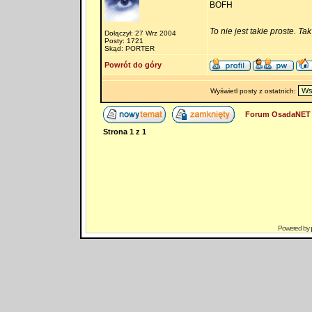
BOFH
To nie jest takie proste. Ta
Dołączył: 27 Wrz 2004
Posty: 1721
Skąd: PORTER
Powrót do góry
Wyświetl posty z ostatnich:
Forum OsadaNET 
Strona
1
z
1
Powered by