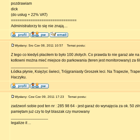
pozdrawiam
dick
(do usług + 22% VAT)
==============================
Administratorzy to się nie znają....
Wysłany: Sro Cze 08, 2011 10:57
Temat postu:
Z tego co kiedyś płaciłem to było 100 złotych. Co prawda to nie garaż ale na
kotłowni można mieć miejsce do parkowania (teren jest monitorowany) za 6
_________________
Łódka płynie, Księżyc świeci, Trójgraniasty Groszek leci. Na Trapezie, Trap
Haczyku.
Wysłany: Czw Cze 09, 2011 17:23
Temat postu:
zadzwoń sobie pod ten nr : 285 98 64 - jest garaż do wynajęcia za ok. 50 zł/
pamiętam już czy to był blaszak czy murowany
_________________
legalize it ...