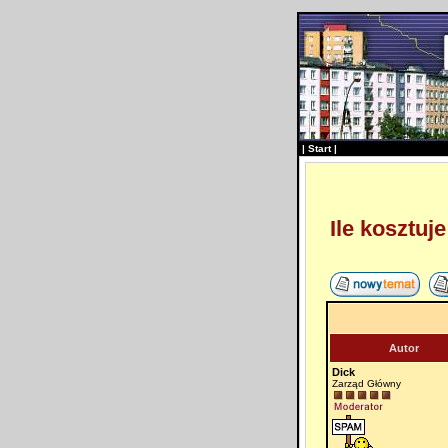
|
Start
|
Ile kosztuje 
Autor
Dick
Zarząd Główny