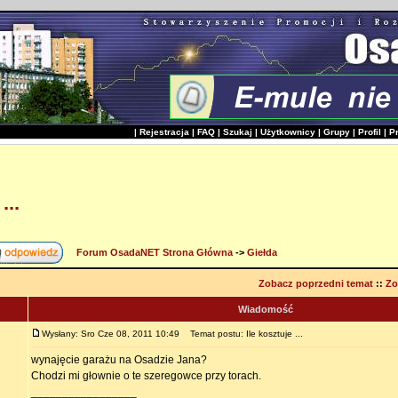
|
Rejestracja
|
FAQ
|
Szukaj
|
Użytkownicy
|
Grupy
|
Profil
|
P
...
Forum OsadaNET Strona Główna
->
Giełda
Zobacz poprzedni temat
::
Zo
Wiadomość
Wysłany: Sro Cze 08, 2011 10:49
Temat postu: Ile kosztuje ...
wynajęcie garażu na Osadzie Jana?
Chodzi mi głownie o te szeregowce przy torach.
_________________