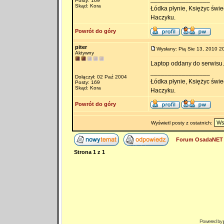
Posty: 169
Skąd: Kora
Łódka płynie, Księżyc świec
Haczyku.
Powrót do góry
piter
Wysłany: Pią Sie 13, 2010 2
Aktywny
Laptop oddany do serwisu
_________________
Dołączył: 02 Paź 2004
Łódka płynie, Księżyc świec
Posty: 169
Skąd: Kora
Haczyku.
Powrót do góry
Wyświetl posty z ostatnich:
Forum OsadaNET 
Strona
1
z
1
Powered by