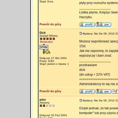
Skąd: Kora
płyty przy rozruchu systemu
_________________
Łódka płynie, Księżyc świec
Haczyku.
Powrót do góry
Dick
Wysłany: Nie Sie 08, 2010 2
Zarząd Główny
Możesz wypróbować specja
15zł.
Jak nie zapomnę, to zapyta
wypożyczę i dam znać.
Dołączył: 27 Wrz 2004
_________________
Posty: 1183
Skąd: jestem z miasta :)
pozdrawiam
dick
(do usług + 22% VAT)
=====================
Administratorzy to się nie zn
Powrót do góry
piter
Wysłany: Nie Sie 08, 2010 2
Aktywny
Dzięki jednak, że tak powi
komputer" lub przy użyciu i
Dołączył: 02 Paź 2004
_________________