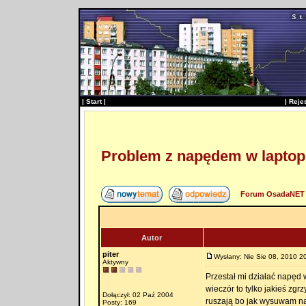
|
Start
|
|
Reje
Problem z napędem w laptop
Forum OsadaNET 
Autor
piter
Wysłany: Nie Sie 08, 2010 2
Aktywny
Przestał mi działać napęd w
wieczór to tylko jakieś zgrz
Dołączył: 02 Paź 2004
ruszają bo jak wysuwam nap
Posty: 169