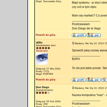
Skąd: Tarnowskie Góry
Błąd systemu - w sieci ist
czy coś w tym stylu.
Mam się martwić? Co powi
_________________
Pozdrawaiam
Don Diego de la Vega
Powrót do góry
sERo
Wysłany: Nie Sty 10, 2010 1
Administrator sieci
Sprawdź jaką nazwę wpisał
_________________
BOFH
To nie jest takie proste. Ta
Dołączył: 27 Wrz 2004
Posty: 1721
Skąd: PORTER
Powrót do góry
Don Diego
Wysłany: Nie Sty 10, 2010 1
Zaawansowany
Nazwa komputera "max" - o
_________________
Dołączył: 05 Paź 2004
Pozdrawaiam
Posty: 350
Skąd: Tarnowskie Góry