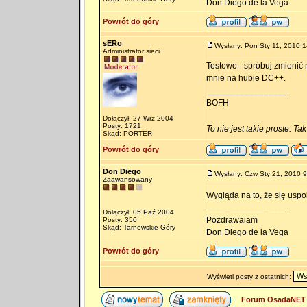
Don Diego de la Vega
Powrót do góry
sERo
Wysłany: Pon Sty 11, 2010 1
Administrator sieci
Testowo - spróbuj zmienić 
mnie na hubie DC++.
_________________
BOFH
Dołączył: 27 Wrz 2004
Posty: 1721
To nie jest takie proste. Ta
Skąd: PORTER
Powrót do góry
Don Diego
Wysłany: Czw Sty 21, 2010 9
Zaawansowany
Wygląda na to, że się uspo
_________________
Dołączył: 05 Paź 2004
Pozdrawaiam
Posty: 350
Skąd: Tarnowskie Góry
Don Diego de la Vega
Powrót do góry
Wyświetl posty z ostatnich:
Forum OsadaNET 