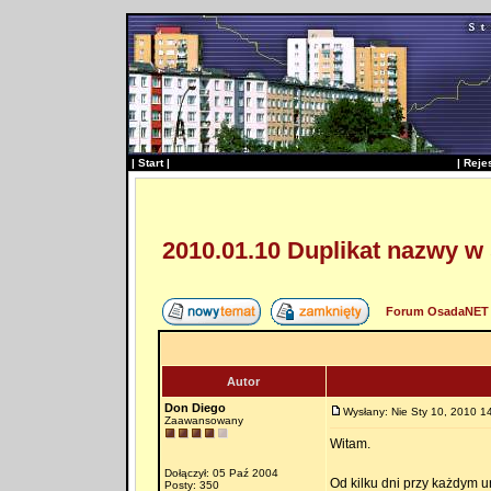
|
Start
|
|
Reje
2010.01.10 Duplikat nazwy w 
Forum OsadaNET 
Autor
Don Diego
Wysłany: Nie Sty 10, 2010 1
Zaawansowany
Witam.
Dołączył: 05 Paź 2004
Od kilku dni przy każdym 
Posty: 350