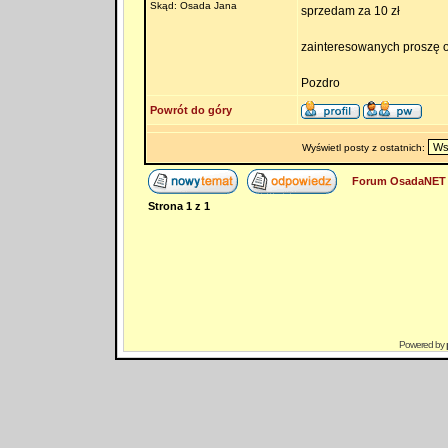
Skąd: Osada Jana
sprzedam za 10 zł
zainteresowanych proszę o 
Pozdro
Powrót do góry
Wyświetl posty z ostatnich:
Forum OsadaNET 
Strona
1
z
1
Powered by