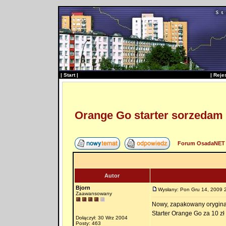
|
Start
|
|
Reje
Orange Go starter sorzedam
Forum OsadaNET 
Autor
Bjorn
Wysłany: Pon Gru 14, 2009 
Zaawansowany
Nowy, zapakowany orygina
Starter Orange Go za 10 z
Dołączył: 30 Wrz 2004
Posty: 463