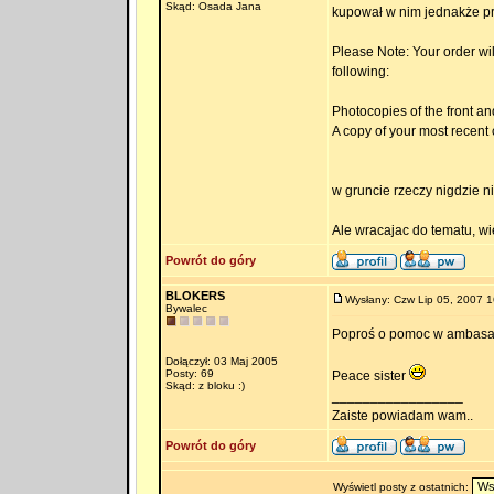
Skąd: Osada Jana
kupował w nim jednakże pr
Please Note: Your order wil
following:
Photocopies of the front an
A copy of your most recent 
w gruncie rzeczy nigdzie ni
Ale wracajac do tematu, wie
Powrót do góry
BLOKERS
Wysłany: Czw Lip 05, 2007 1
Bywalec
Poproś o pomoc w ambas
Dołączył: 03 Maj 2005
Posty: 69
Peace sister
Skąd: z bloku :)
_________________
Zaiste powiadam wam..
Powrót do góry
Wyświetl posty z ostatnich: