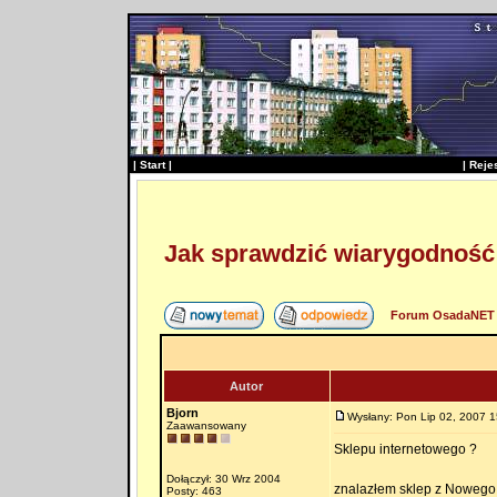
|
Start
|
|
Reje
Jak sprawdzić wiarygodność 
Forum OsadaNET 
Autor
Bjorn
Wysłany: Pon Lip 02, 2007 1
Zaawansowany
Sklepu internetowego ?
Dołączył: 30 Wrz 2004
znalazłem sklep z Nowego J
Posty: 463