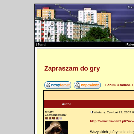
|
Start
|
|
Reje
Zapraszam do gry
Forum OsadaNET 
Autor
anger
Wysłany: Czw Lut 22, 2007 0
Zaawansowany
http://www.travian3.pl/?uc
Wszystkich ,którym nie obcy