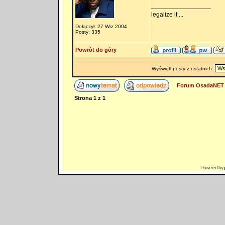
_________________
legalize it ...
Dołączył: 27 Wrz 2004
Posty: 335
Powrót do góry
Wyświetl posty z ostatnich:
Forum OsadaNET 
Strona
1
z
1
Powered by