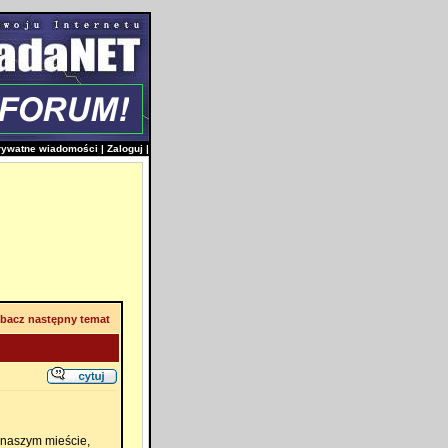
rywatne wiadomości
|
Zaloguj
|
bacz następny temat
 naszym mieście,