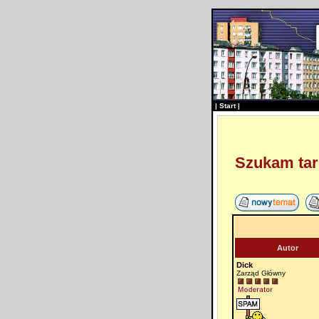
|
Start
|
Szukam tarn
Autor
Dick
Zarząd Główny