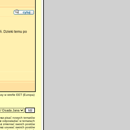
ń. Dzieki temu po
sy w strefie EET (Europa)
esz
pisać nowych tematów
z
odpowiadać w tematach
sz
zmieniać swoich postów
esz
usuwać swoich postów