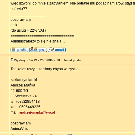
więc dzwonił do mnie z zapytaniem. Nie potrafie mu podac namiarów, stąd t
coś wie??
_________________
pozdrawiam
dick
(do usług + 22% VAT)
==============================
Administratorzy to się nie znają....
Wysłany: Czw Wrz 28, 2006 9:19
Temat postu:
Ten koles uszyje ze skory chyba wszystko
zaklad rymiarski
Andrzej Mańka
42-600 TG
ul.Strzelecka 24
tel. (032)2854418
kom. 0606449225
mail:
andrzej-manka@wp.pl
_________________
pozdrawiam
AnimaVitis