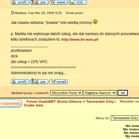
Wysłany: Czw Wrz 28, 2006 9:33
Temat postu:
Jak mawia reklama: "prawie" robi wielką różnicę
p. Mańka nie wykonuje takich usług, ale dał namiary do dalszych poszukiwa
kilku telefonach znalazłem to:
http://www.lts-auto.pl/
_________________
pozdrawiam
dick
(do usług + 22% VAT)
==============================
Administratorzy to się nie znają....
Wyświetl posty z ostatnich:
Forum OsadaNET Strona Główna
->
Tarnowskie Góry /
Wszystkie cza
Osada Jana
Skocz do:
Nie moż
Nie możes
Nie może
Nie moż