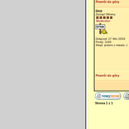
Powrót do góry
Dick
Zarząd Główny
Dołączył: 27 Wrz 2004
Posty: 1183
Skąd: jestem z miasta :)
Powrót do góry
Strona
1
z
1