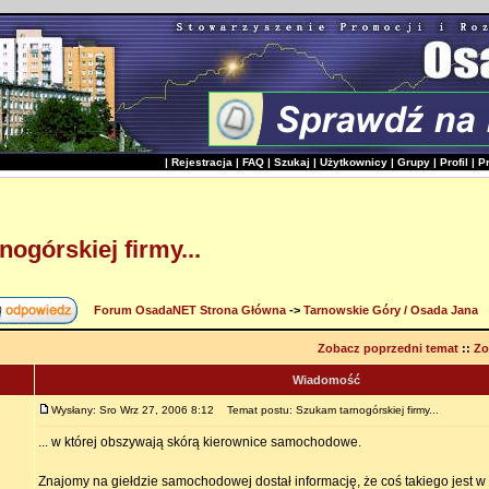
|
Rejestracja
|
FAQ
|
Szukaj
|
Użytkownicy
|
Grupy
|
Profil
|
P
ogórskiej firmy...
Forum OsadaNET Strona Główna
->
Tarnowskie Góry / Osada Jana
Zobacz poprzedni temat
::
Zo
Wiadomość
Wysłany: Sro Wrz 27, 2006 8:12
Temat postu: Szukam tarnogórskiej firmy...
... w której obszywają skórą kierownice samochodowe.
Znajomy na giełdzie samochodowej dostał informację, że coś takiego jest w