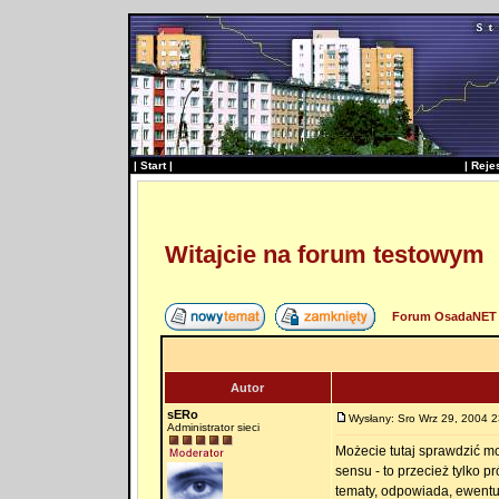
|
Start
|
|
Reje
Witajcie na forum testowym
Forum OsadaNET 
Autor
sERo
Wysłany: Sro Wrz 29, 2004 2
Administrator sieci
Możecie tutaj sprawdzić m
sensu - to przecież tylko p
tematy, odpowiada, ewentu