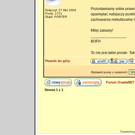
Pozostawiamy sobie prawo
Dołączył: 27 Wrz 2004
Posty: 1721
opamiętać nabijaczy postów
Skąd: PORTER
zachowania niekulturalne 
Miłej zabawy!
_________________
BOFH
To nie jest takie proste. Ta
Powrót do góry
Wyświetl posty z ostatnich:
Forum OsadaNET 
Strona
1
z
1
Powered by