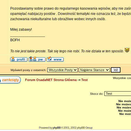
Pozostawiamy sobie prawo do regularnego kasowania wpisów, aby nie zaś
opamiętać nabijaczy postów . Dowolność tematyki nie oznacza też, że będzi
zachowania niekulturalne lub obraźliwe wobec innych osób.
Miłej zabawy!
_________________
BOFH
To nie jest takie proste. Tak się tego nie robi. To nie działa w ten sposób.
Wyświetl posty z ostatnich:
Wszystkie cza
Forum OsadaNET Strona Główna
->
Test
Skocz do:
Nie moż
Nie możes
Nie może
Nie moż
Nie moż
Powered by
phpBB
© 2001, 2002 phpBB Group