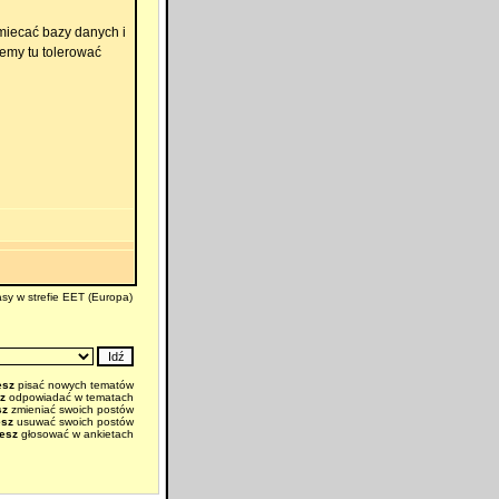
miecać bazy danych i
emy tu tolerować
sy w strefie EET (Europa)
esz
pisać nowych tematów
z
odpowiadać w tematach
sz
zmieniać swoich postów
esz
usuwać swoich postów
esz
głosować w ankietach