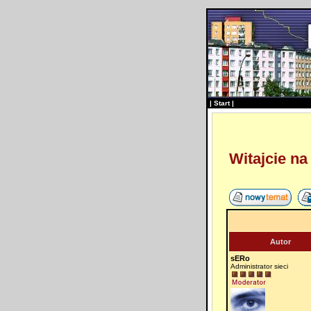
|
Start
|
Witajcie n
Autor
sERo
Administrator sieci