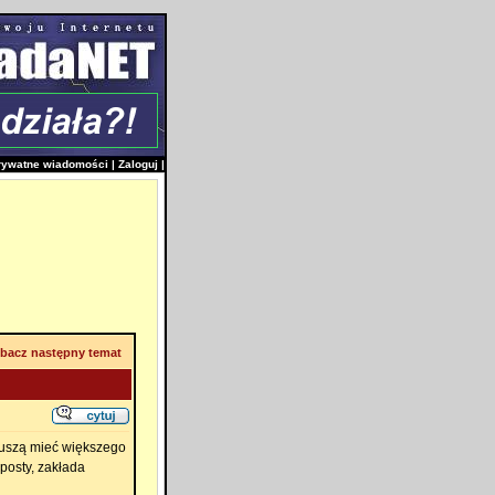
rywatne wiadomości
|
Zaloguj
|
bacz następny temat
muszą mieć większego
 posty, zakłada