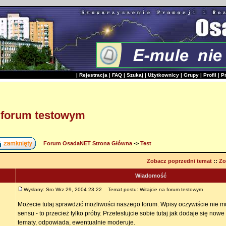
|
Rejestracja
|
FAQ
|
Szukaj
|
Użytkownicy
|
Grupy
|
Profil
|
P
a forum testowym
Forum OsadaNET Strona Główna
->
Test
Zobacz poprzedni temat
::
Zo
Wiadomość
Wysłany: Sro Wrz 29, 2004 23:22
Temat postu: Witajcie na forum testowym
Możecie tutaj sprawdzić możliwości naszego forum. Wpisy oczywiście nie 
sensu - to przecież tylko próby. Przetestujcie sobie tutaj jak dodaje się nowe
tematy, odpowiada, ewentualnie moderuje.