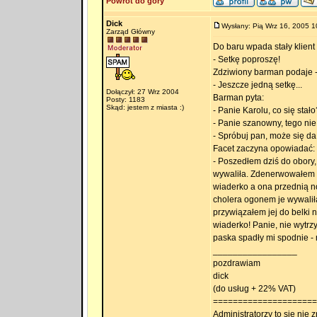
Powrót do góry
Dick
Wysłany: Pią Wrz 16, 2005 1
Zarząd Główny
Do baru wpada stały klient
- Setkę poproszę!
Zdziwiony barman podaje -
- Jeszcze jedną setkę...
Dołączył: 27 Wrz 2004
Barman pyta:
Posty: 1183
Skąd: jestem z miasta :)
- Panie Karolu, co się sta
- Panie szanowny, tego nie
- Spróbuj pan, może się da.
Facet zaczyna opowiadać:
- Poszedłem dziś do obory
wywaliła. Zdenerwowałem si
wiaderko a ona przednią no
cholera ogonem je wywalił
przywiązałem jej do belki 
wiaderko! Panie, nie wytrz
paska spadły mi spodnie - 
_________________
pozdrawiam
dick
(do usług + 22% VAT)
=====================
Administratorzy to się nie zn