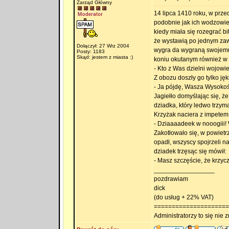
Zarząd Główny
14 lipca 1410 roku, w prze
podobnie jak ich wodzowie, 
kiedy miała się rozegrać bi
że wystawią po jednym zawod
Dołączył: 27 Wrz 2004
wygra da wygraną swojemu 
Posty: 1183
Skąd: jestem z miasta :)
koniu okutanym również w k
- Kto z Was dzielni wojowi
Z obozu doszły go tylko ję
- Ja pójdę, Wasza Wysokoś
Jagiełło domyślając się, że 
dziadka, który ledwo trzyma
Krzyżak naciera z impetem 
- Dziaaaadeek w nooogiii! W
Zakotłowało się, w powietr
opadł, wszyscy spojrzeli n
dziadek trzęsąc się mówił:
- Masz szczęście, że krzycz
_________________
pozdrawiam
dick
(do usług + 22% VAT)
=====================
Administratorzy to się nie zn