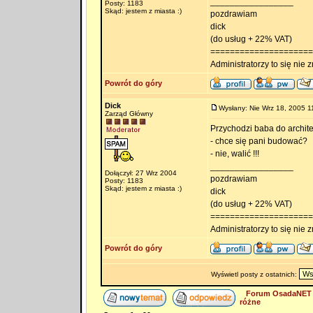
_________________
Posty: 1183
Skąd: jestem z miasta :)
pozdrawiam
dick
(do usług + 22% VAT)
=====================
Administratorzy to się nie zn
Powrót do góry
Dick
Wysłany: Nie Wrz 18, 2005 1
Zarząd Główny
Przychodzi baba do archite
- chce się pani budować?
- nie, walić !!!
_________________
Dołączył: 27 Wrz 2004
pozdrawiam
Posty: 1183
Skąd: jestem z miasta :)
dick
(do usług + 22% VAT)
=====================
Administratorzy to się nie zn
Powrót do góry
Wyświetl posty z ostatnich:
Forum OsadaNET 
różne