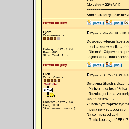
(do usług + 22% VAT)
=====================
Administratorzy to się nie zn
Powrót do góry
Bjorn
Wysłany: Wto Wrz 13, 2005 
Zaawansowany
Do sklepu wbiega facet i p
- Jest cukier w kostkach??
Dołączył: 30 Wrz 2004
- Nie ma! - Odpowiada sp
Posty: 463
Skąd: Osada Jana
- A jakaś inna, tania bombo
Powrót do góry
Dick
Wysłany: Sro Wrz 14, 2005 8
Zarząd Główny
Świątynia Shaolin, Uczeń p
- Mistrzu, jaka jest różnica
- Różnica jest taka, że per
Uczeń zmieszany:
Dołączył: 27 Wrz 2004
- Chciałbym zaprzeczyć mąd
Posty: 1183
Skąd: jestem z miasta :)
można nawlec z obu stron.
Na co mistrz odrzekł:
- To nie kobiety, to PERŁY!
_________________