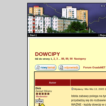
|
Start
|
|
Reje
DOWCIPY
2
3
88
89
90
Następny
Idź do strony
1
,
,
...
,
,
Forum OsadaNET 
Autor
Dick
Wysłany: Wto Wrz 13, 2005 
Zarząd Główny
Istota zabawy polega na t
przydadzą się do rozbawie
WAŻNE - każdy dowcip w 