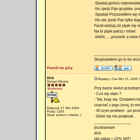
-Spadaj gościu-odpowiada
-No zjedz Pan grzybka- pro
-Spadaj! Przyszedłem się na
-No ale zjedz Pan tylko te
Facet widząc,że pijak się n
Na to pijak patrzy i mówi:
-iiiiiiiiii.......poszedł, a mni
_____________________
Skopiowałem go tu bo wcze
Powrót do góry
Dick
Wysłany: Czw Wrz 15, 2005 
Zarząd Główny
Przy barze siedzi przystoj
- Coś się stało ?
- Tak, boję się. Dostałem l
ciupciać z jego żoną, to mn
Dołączył: 27 Wrz 2004
- W czym problem - po prost
Posty: 1183
Skąd: jestem z miasta :)
- Debil się nie podpisał...
_________________
pozdrawiam
dick
(do usług + 22% VAT)