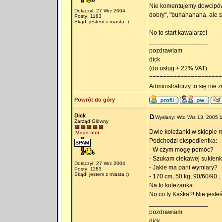
Nie komentujemy dowcipów 
Dołączył: 27 Wrz 2004
dobry", "buhahahaha, ale s
Posty: 1183
Skąd: jestem z miasta :)
No to start kawalarze!
_________________
pozdrawiam
dick
(do usług + 22% VAT)
=====================
Administratorzy to się nie zn
Powrót do góry
Dick
Wysłany: Wto Wrz 13, 2005 
Zarząd Główny
Dwie koleżanki w sklepie r
Podchodzi ekspedientka:
- W czym mogę pomóc?
- Szukam ciekawej sukienki
Dołączył: 27 Wrz 2004
- Jakie ma pani wymiary?
Posty: 1183
Skąd: jestem z miasta :)
- 170 cm, 50 kg, 90/60/90...
Na to koleżanka:
No co ty Kaśka?! Nie jest
_________________
pozdrawiam
dick