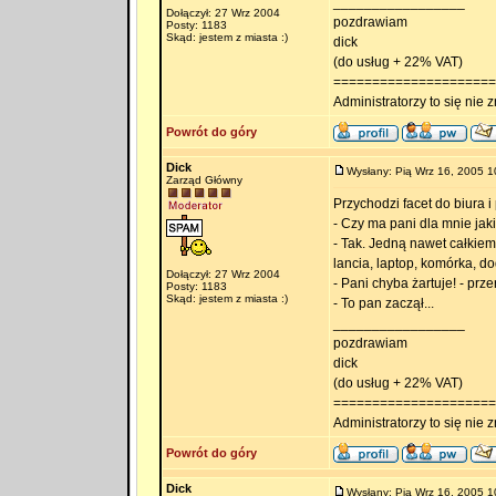
_________________
Dołączył: 27 Wrz 2004
pozdrawiam
Posty: 1183
Skąd: jestem z miasta :)
dick
(do usług + 22% VAT)
=====================
Administratorzy to się nie zn
Powrót do góry
Dick
Wysłany: Pią Wrz 16, 2005 1
Zarząd Główny
Przychodzi facet do biura i 
- Czy ma pani dla mnie jaki
- Tak. Jedną nawet całkiem
lancia, laptop, komórka, 
Dołączył: 27 Wrz 2004
- Pani chyba żartuje! - prze
Posty: 1183
Skąd: jestem z miasta :)
- To pan zaczął...
_________________
pozdrawiam
dick
(do usług + 22% VAT)
=====================
Administratorzy to się nie zn
Powrót do góry
Dick
Wysłany: Pią Wrz 16, 2005 1