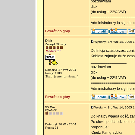
pozdrawiam
dick
(do usług + 22% VAT)
=====================
Administratorzy to się nie zn
Powrót do góry
Dick
Wysłany: Sro Wrz 14, 2005 1
Zarząd Główny
Definicja czasoprzestrzeni:
Kobieta zajmuje dużo czasu,
_________________
pozdrawiam
Dołączył: 27 Wrz 2004
dick
Posty: 1183
Skąd: jestem z miasta :)
(do usług + 22% VAT)
=====================
Administratorzy to się nie zn
Powrót do góry
ugacz
Wysłany: Sro Wrz 14, 2005 1
Bywalec
Do knajpy wpada gość, zama
Po chwili podchodzi do ni
Dołączył: 30 Wrz 2004
proponuje:
Posty: 73
-Zjedz Pan grzybka.