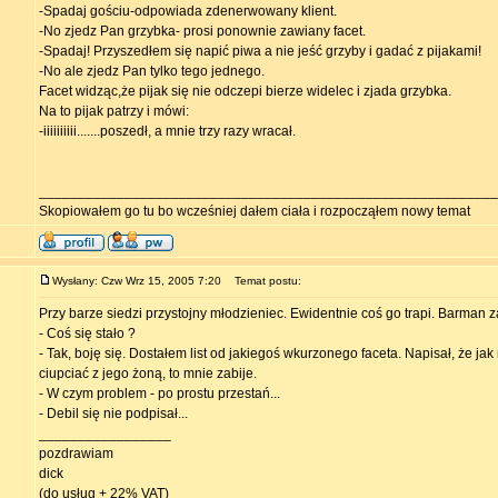
-Spadaj gościu-odpowiada zdenerwowany klient.
-No zjedz Pan grzybka- prosi ponownie zawiany facet.
-Spadaj! Przyszedłem się napić piwa a nie jeść grzyby i gadać z pijakami!
-No ale zjedz Pan tylko tego jednego.
Facet widząc,że pijak się nie odczepi bierze widelec i zjada grzybka.
Na to pijak patrzy i mówi:
-iiiiiiiiii.......poszedł, a mnie trzy razy wracał.
___________________________________________________________
Skopiowałem go tu bo wcześniej dałem ciała i rozpocząłem nowy temat
Wysłany: Czw Wrz 15, 2005 7:20
Temat postu:
Przy barze siedzi przystojny młodzieniec. Ewidentnie coś go trapi. Barman 
- Coś się stało ?
- Tak, boję się. Dostałem list od jakiegoś wkurzonego faceta. Napisał, że jak
ciupciać z jego żoną, to mnie zabije.
- W czym problem - po prostu przestań...
- Debil się nie podpisał...
_________________
pozdrawiam
dick
(do usług + 22% VAT)