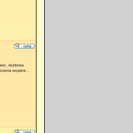
mies., służbowa
zenia socjalne...