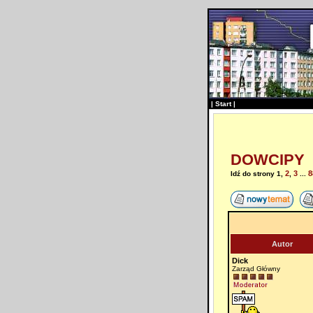
|
Start
|
DOWCIPY
2
3
8
Idź do strony
1
,
,
...
Autor
Dick
Zarząd Główny