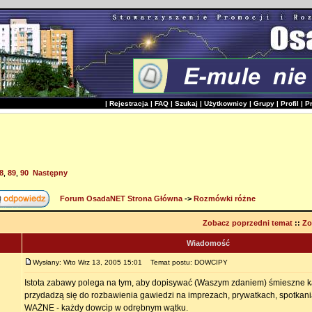
|
Rejestracja
|
FAQ
|
Szukaj
|
Użytkownicy
|
Grupy
|
Profil
|
P
8
89
90
Następny
,
,
Forum OsadaNET Strona Główna
->
Rozmówki różne
Zobacz poprzedni temat
::
Zo
Wiadomość
Wysłany: Wto Wrz 13, 2005 15:01
Temat postu: DOWCIPY
Istota zabawy polega na tym, aby dopisywać (Waszym zdaniem) śmieszne ka
przydadzą się do rozbawienia gawiedzi na imprezach, prywatkach, spotkani
WAŻNE - każdy dowcip w odrębnym wątku.