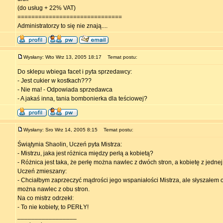
(do usług + 22% VAT)
==============================
Administratorzy to się nie znają....
Wysłany: Wto Wrz 13, 2005 18:17
Temat postu:
Do sklepu wbiega facet i pyta sprzedawcy:
- Jest cukier w kostkach???
- Nie ma! - Odpowiada sprzedawca
- A jakaś inna, tania bombonierka dla teściowej?
Wysłany: Sro Wrz 14, 2005 8:15
Temat postu:
Świątynia Shaolin, Uczeń pyta Mistrza:
- Mistrzu, jaka jest różnica między perłą a kobietą?
- Różnica jest taka, że perłę można nawlec z dwóch stron, a kobietę z jednej t
Uczeń zmieszany:
- Chciałbym zaprzeczyć mądrości jego wspaniałości Mistrza, ale słyszałem o
można nawlec z obu stron.
Na co mistrz odrzekł:
- To nie kobiety, to PERŁY!
_________________