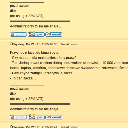
_________________
pozdrawiam
dick
(do usług + 22% VAT)
==============================
Administratorzy to się nie znają....
Wysłany: Pią Wrz 16, 2005 10:38
Temat postu:
Przychodzi facet do biura i pyta:
- Czy ma pani dla mnie jakieś oferty pracy?
- Tak. Jedną nawet całkiem dobrą: kierownicze stanowisko, 10.000 zł netto/
lancia, laptop, komórka, dodatkowe darmowe świadczenia zdrowotne, świadc
- Pani chyba żartuje! - przerywa jej facet.
- To pan zaczął...
_________________
pozdrawiam
dick
(do usług + 22% VAT)
==============================
Administratorzy to się nie znają....
Wysłany: Pią Wrz 16, 2005 10:41
Temat postu: