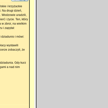
skie i krzyżackie
. Na drugi dzień,
ę. Wodzowie uradzili,
rć i życie. Ten, który
w zbroi, na wielkim
 i zapytał:
i dziadunio i mówi:
olacy wystawili
cerze zobaczyli, że
 dziadunia. Gdy kurz
ogami a nad nim