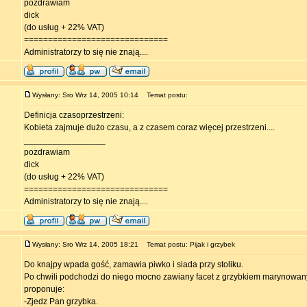
pozdrawiam
dick
(do usług + 22% VAT)
==============================
Administratorzy to się nie znają....
Wysłany: Sro Wrz 14, 2005 10:14
Temat postu:
Definicja czasoprzestrzeni:
Kobieta zajmuje dużo czasu, a z czasem coraz więcej przestrzeni....
_________________
pozdrawiam
dick
(do usług + 22% VAT)
==============================
Administratorzy to się nie znają....
Wysłany: Sro Wrz 14, 2005 18:21
Temat postu: Pijak i grzybek
Do knajpy wpada gość, zamawia piwko i siada przy stoliku.
Po chwili podchodzi do niego mocno zawiany facet z grzybkiem marynowan
proponuje:
-Zjedz Pan grzybka.