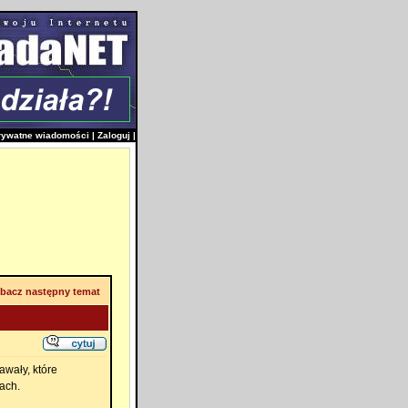
rywatne wiadomości
|
Zaloguj
|
bacz następny temat
wały, które
ach.