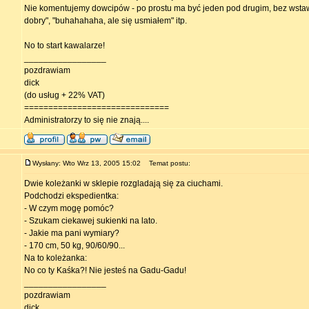
Nie komentujemy dowcipów - po prostu ma być jeden pod drugim, bez wstawe
dobry", "buhahahaha, ale się usmiałem" itp.
No to start kawalarze!
_________________
pozdrawiam
dick
(do usług + 22% VAT)
==============================
Administratorzy to się nie znają....
Wysłany: Wto Wrz 13, 2005 15:02
Temat postu:
Dwie koleżanki w sklepie rozgladają się za ciuchami.
Podchodzi ekspedientka:
- W czym mogę pomóc?
- Szukam ciekawej sukienki na lato.
- Jakie ma pani wymiary?
- 170 cm, 50 kg, 90/60/90...
Na to koleżanka:
No co ty Kaśka?! Nie jesteś na Gadu-Gadu!
_________________
pozdrawiam
dick