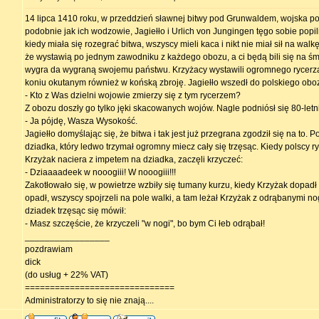
14 lipca 1410 roku, w przeddzień sławnej bitwy pod Grunwaldem, wojska pol
podobnie jak ich wodzowie, Jagiełło i Urlich von Jungingen tęgo sobie popili
kiedy miała się rozegrać bitwa, wszyscy mieli kaca i nikt nie miał sił na walk
że wystawią po jednym zawodniku z każdego obozu, a ci będą bili się na śmie
wygra da wygraną swojemu państwu. Krzyżacy wystawili ogromnego rycerza 
koniu okutanym również w końską zbroję. Jagiełło wszedł do polskiego obozu
- Kto z Was dzielni wojowie zmierzy się z tym rycerzem?
Z obozu doszły go tylko jęki skacowanych wojów. Nagle podniósł się 80-letn
- Ja pójdę, Wasza Wysokość.
Jagiełło domyślając się, że bitwa i tak jest już przegrana zgodził się na to. P
dziadka, który ledwo trzymał ogromny miecz cały się trzęsąc. Kiedy polscy ry
Krzyżak naciera z impetem na dziadka, zaczęli krzyczeć:
- Dziaaaadeek w nooogiii! W nooogiii!!!
Zakotłowało się, w powietrze wzbiły się tumany kurzu, kiedy Krzyżak dopadł
opadł, wszyscy spojrzeli na pole walki, a tam leżał Krzyżak z odrąbanymi n
dziadek trzęsąc się mówił:
- Masz szczęście, że krzyczeli "w nogi", bo bym Ci łeb odrąbał!
_________________
pozdrawiam
dick
(do usług + 22% VAT)
==============================
Administratorzy to się nie znają....