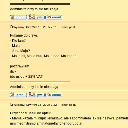
==============================
Administratorzy to się nie znają....
Wysłany: Czw Wrz 15, 2005 7:21
Temat postu:
Pukanie do drzwi.
- Kto tam?
- Maja
- Jaka Maja?
- Ma ia hii, Ma ia huu, Ma ia hoo, Ma ia haa
_________________
pozdrawiam
dick
(do usług + 22% VAT)
==============================
Administratorzy to się nie znają....
Wysłany: Czw Wrz 15, 2005 7:22
Temat postu:
Przychodzi Jasiu do apteki:
- Mama kazała mi kupić lekarstwo, ale zapomniałem jak się nazywa, pamięt
nim medhytinmolaminatomethylphenodrupotal