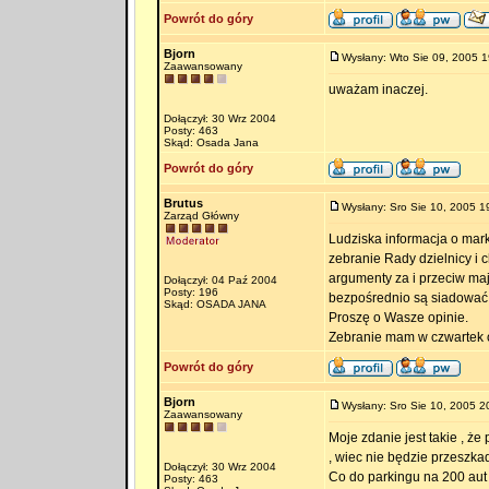
Powrót do góry
Bjorn
Wysłany: Wto Sie 09, 2005 1
Zaawansowany
uważam inaczej.
Dołączył: 30 Wrz 2004
Posty: 463
Skąd: Osada Jana
Powrót do góry
Brutus
Wysłany: Sro Sie 10, 2005 1
Zarząd Główny
Ludziska informacja o mark
zebranie Rady dzielnicy i 
argumenty za i przeciw maj
Dołączył: 04 Paź 2004
Posty: 196
bezpośrednio są siadować
Skąd: OSADA JANA
Proszę o Wasze opinie.
Zebranie mam w czwartek o 
Powrót do góry
Bjorn
Wysłany: Sro Sie 10, 2005 2
Zaawansowany
Moje zdanie jest takie , że
, wiec nie będzie przeszka
Dołączył: 30 Wrz 2004
Co do parkingu na 200 aut 
Posty: 463