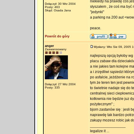
niekiedy na prawdę coś jes
Dołączył: 30 Wrz 2004
słyszałem , że coś ma być 
Posty: 463
Skąd: Osada Jana
"jedynki"
a parking na 200 aut <wow> 
peace.
Powrót do góry
anger
Wysłany: Wto Sie 09, 2005 1
Zaawansowany
najlepszą opcją byłoby wg
placu zabaw dla dzieciaków
a nie jakies tam kolejne m
a i zrzędliwi sąsiedzi któr
po asfalcie, jeżdżenie na r
tym że teren ten jest pewn
Dołączył: 27 Wrz 2004
Posty: 335
to świetnie nadaje się do 
centralnej sieci ciepłownic
kotłownia nie będzie juz d
pożytecznym" ;
bjorn zastanów się : jesli 
naprawdę tak bardzo potrze
zakupy mozesz robic jak d
_________________
legalize it ...