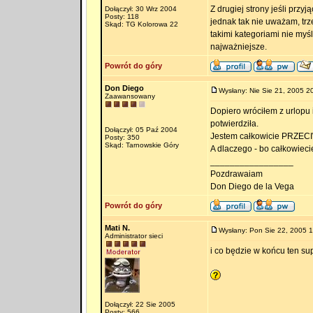
Z drugiej strony jeśli przyj
Dołączył: 30 Wrz 2004
Posty: 118
jednak tak nie uważam, trze
Skąd: TG Kolorowa 22
takimi kategoriami nie myśl
najważniejsze.
Powrót do góry
Don Diego
Wysłany: Nie Sie 21, 2005 2
Zaawansowany
Dopiero wróciłem z urlopu 
potwierdziła.
Dołączył: 05 Paź 2004
Jestem całkowicie PRZECIW 
Posty: 350
Skąd: Tarnowskie Góry
A dlaczego - bo całkowieci
_________________
Pozdrawaiam
Don Diego de la Vega
Powrót do góry
Mati N.
Wysłany: Pon Sie 22, 2005 
Administrator sieci
i co będzie w końcu ten su
Dołączył: 22 Sie 2005
Posty: 566