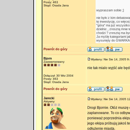
Posty: 463
Skąd: Osada Jana
wypraszam sobie ;]
nie było z kim debatow
tę inwestycję, co więce
"góra" ma już wszystko 
dzielnic , zresztą mnie 
chodzi ? zresztą ma by
Ja myślę kategoriami ja
wysunięty do GWARKA , 
Powrót do góry
Bjorn
Wysłany: Nie Sie 14, 2005 9
Zaawansowany
nie tak mialo wyjść ale będ
Dołączył: 30 Wrz 2004
Posty: 463
Skąd: Osada Jana
Powrót do góry
Jarecki
Wysłany: Nie Sie 14, 2005 1
Aktywny
Drogi Bjornie. Otóż muszę c
zaplanowane. To co odbywa
ponieważ poprzednia ekipa 
jego ekipa próbują jakoś t
odłużenie miasta.