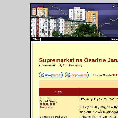
|
Start
|
|
Reje
Supremarket na Osadzie Jan
2
3
4
Następny
Idź do strony
1
,
,
,
Forum OsadaNET 
Autor
Brutus
Wysłany: Pią Sie 05, 2005 1
Zarząd Główny
Doszły mnie głosy, że w by
marketu (nie wiem jakiego
Dziwi mnie to o tyle , że j
Dołączył: 04 Paź 2004