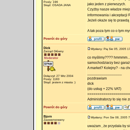
Posty: 196
jako jeden z pierwszych.
Skąd: OSADA JANA
Czyżby nasze władze miejsk
informowania i akceptacji R
Jeżeli okaże się to prawdą 
A tak poza tym co o tym myś
Powrót do góry
Dick
Wysłany: Pią Sie 05, 2005 1
Zarząd Główny
co myślimy???? hmmmm... pa
samochodziarzy bez garaż
A market? Kolejny? - na c
_________________
Dołączył: 27 Wrz 2004
pozdrawiam
Posty: 1183
Skąd: jestem z miasta :)
dick
(do usług + 22% VAT)
=====================
Administratorzy to się nie zn
Powrót do góry
Bjorn
Wysłany: Pon Sie 08, 2005 7
Zaawansowany
uważam , że przydała by si