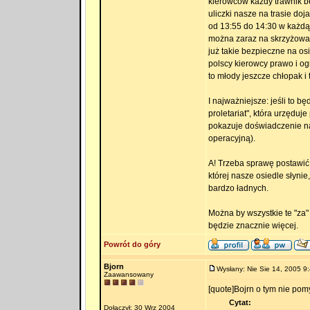
kierowców każdy trawnik b
uliczki nasze na trasie do
od 13:55 do 14:30 w każdą 
można zaraz na skrzyżowan
już takie bezpieczne na o
polscy kierowcy prawo i o
to młody jeszcze chłopak i 
I najważniejsze: jeśli to bę
proletariat", która urzęduj
pokazuje doświadczenie na 
operacyjną).
A! Trzeba sprawę postawić 
której nasze osiedle słyni
bardzo ładnych.
Można by wszystkie te "za" 
będzie znacznie więcej.
Powrót do góry
Bjorn
Wysłany: Nie Sie 14, 2005 9
Zaawansowany
[quote]Bojrn o tym nie pomy
Cytat:
Dołączył: 30 Wrz 2004