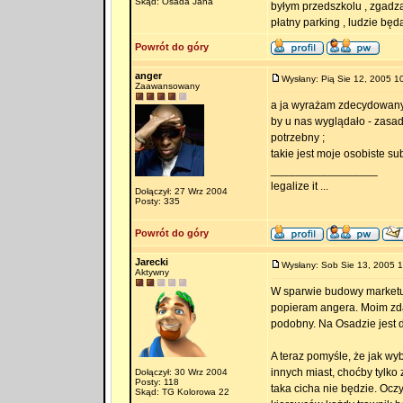
Skąd: Osada Jana
byłym przedszkolu , zgadz
płatny parking , ludzie bę
Powrót do góry
anger
Wysłany: Pią Sie 12, 2005 1
Zaawansowany
a ja wyrażam zdecydowany s
by u nas wyglądało - zasad
potrzebny ;
takie jest moje osobiste su
_________________
legalize it ...
Dołączył: 27 Wrz 2004
Posty: 335
Powrót do góry
Jarecki
Wysłany: Sob Sie 13, 2005 
Aktywny
W sparwie budowy marketu 
popieram angera. Moim zdan
podobny. Na Osadzie jest d
A teraz pomyśle, że jak wyb
innych miast, choćby tylko
Dołączył: 30 Wrz 2004
Posty: 118
taka cicha nie będzie. Ocz
Skąd: TG Kolorowa 22