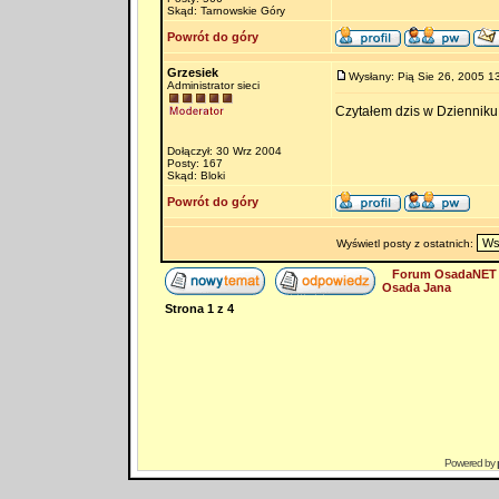
Skąd: Tarnowskie Góry
Powrót do góry
Grzesiek
Wysłany: Pią Sie 26, 2005 1
Administrator sieci
Czytałem dzis w Dziennik
Dołączył: 30 Wrz 2004
Posty: 167
Skąd: Bloki
Powrót do góry
Wyświetl posty z ostatnich:
Forum OsadaNET 
Osada Jana
Strona
1
z
4
Powered by