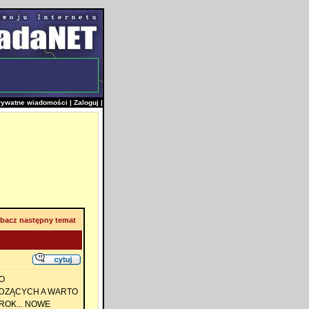
rywatne wiadomości
|
Zaloguj
|
bacz następny temat
O
IEDZĄCYCH A WARTO
ROK... NOWE