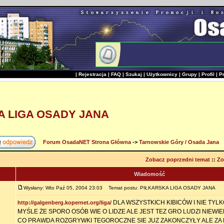
|
Rejestracja
|
FAQ
|
Szukaj
|
Użytkownicy
|
Grupy
|
Profil
|
P
A LIGA OSADY JANA
Forum OsadaNET Strona Główna
->
Tarnowskie Góry / Osada Jana
Zobacz poprzedni temat
::
Zo
Wiadomość
Wysłany: Wto Paź 05, 2004 23:03
Temat postu: PIŁKARSKA LIGA OSADY JANA
DLA WSZYSTKICH KIBICÓW I NIE TYLK
http://galgenberg.kopernet.org/liga/
MYŚLE ŻE SPORO OSÓB WIE O LIDZE ALE JEST TEZ GRO LUDZI NIEW
CO PRAWDA ROZGRYWKI TEGOROCZNE SIE JUZ ZAKONCZYŁY ALE ZA 