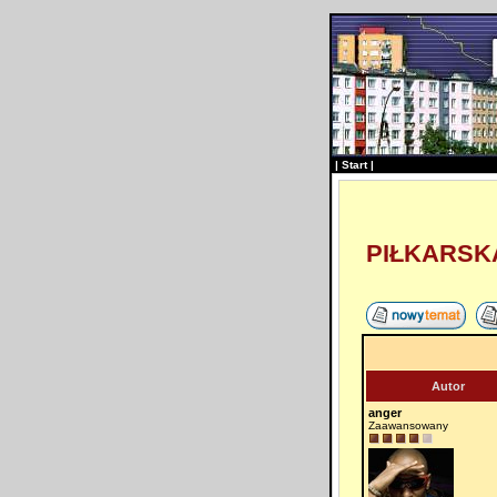
|
Start
|
PIŁKARSK
Autor
anger
Zaawansowany