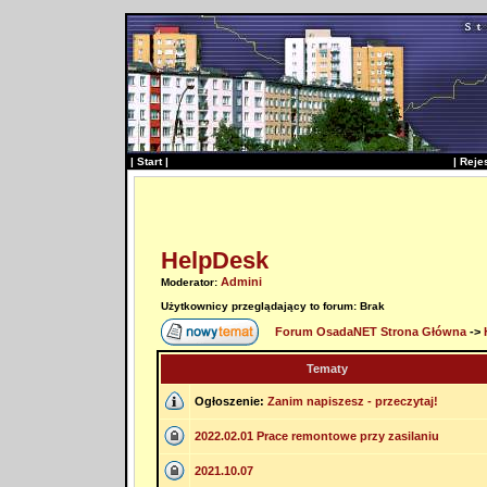
|
Start
|
|
Reje
HelpDesk
Admini
Moderator:
Użytkownicy przeglądający to forum: Brak
Forum OsadaNET Strona Główna
->
Tematy
Ogłoszenie:
Zanim napiszesz - przeczytaj!
2022.02.01 Prace remontowe przy zasilaniu
2021.10.07