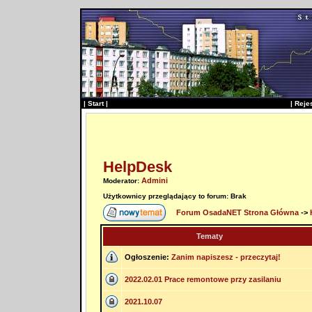
|
Start
|
|
Reje
HelpDesk
Admini
Moderator:
Użytkownicy przeglądający to forum: Brak
Forum OsadaNET Strona Główna
->
Tematy
Ogłoszenie:
Zanim napiszesz - przeczytaj!
2022.02.01 Prace remontowe przy zasilaniu
2021.10.07