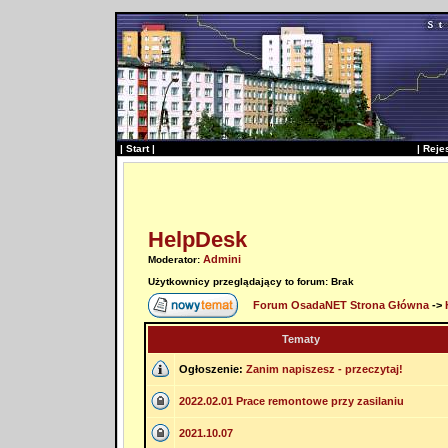
|
Start
|
|
Reje
HelpDesk
Admini
Moderator:
Użytkownicy przeglądający to forum: Brak
Forum OsadaNET Strona Główna
->
Tematy
Ogłoszenie:
Zanim napiszesz - przeczytaj!
2022.02.01 Prace remontowe przy zasilaniu
2021.10.07