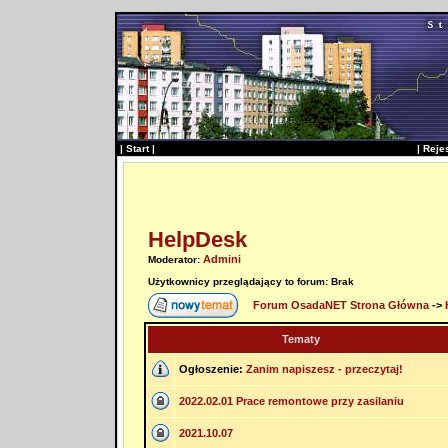
|
Start
|
|
Reje
HelpDesk
Admini
Moderator:
Użytkownicy przeglądający to forum: Brak
Forum OsadaNET Strona Główna
->
Tematy
Ogłoszenie:
Zanim napiszesz - przeczytaj!
2022.02.01 Prace remontowe przy zasilaniu
2021.10.07