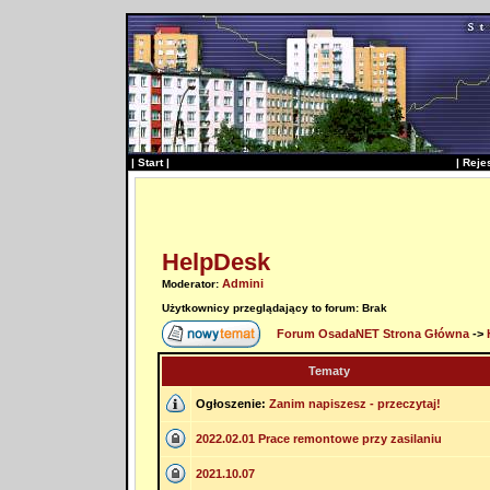
|
Start
|
|
Reje
HelpDesk
Admini
Moderator:
Użytkownicy przeglądający to forum: Brak
Forum OsadaNET Strona Główna
->
Tematy
Ogłoszenie:
Zanim napiszesz - przeczytaj!
2022.02.01 Prace remontowe przy zasilaniu
2021.10.07