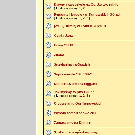
Dawne przedszkole na Os. Jana w ruinie
1
2
[
Idź do strony:
,
]
Remonty i budowy w Tarnowskich Górach
1
2
3
[
Idź do strony:
,
,
]
[29.02] Turniej w Lotki # STRYCH
Osada Jana
Nowy CLUB
Zimno
Strzelanina na Osadzie
Super miasto "SILESIA"
Koncert Dzioło+ O'reggano ! !
Jak myśmy to przeżyli ???
1
2
3
[
Idź do strony:
,
,
]
O powstaniu Gor Tarnowskich
Wybory samorządowe 2006
Zapraszamy na Koncert
Szukam tarnogórskiej firmy...