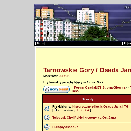
|
Start
|
|
Reje
Tarnowskie Góry / Osada Ja
Admini
Moderator:
Użytkownicy przeglądający to forum: Brak
Forum OsadaNET Strona Główna
->
Jana
Tematy
Przyklejony:
Historyczne zdjęcia Osady Jana i TG
1
2
3
4
[
Idź do strony:
,
,
,
]
Teledysk Chylińskiej kręcony na Os. Jana
Płonący autobus