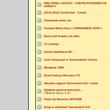
PING PONG I SZACHY - CHĘTNI POTRZEBNI OD
ZARAZ!!!
[15.01.2012] Turniej Dart - Cricket
Ustawianie anten sat.
Festiwal Watch Docs ( TARNOWSKIE GÓRY )
Burza nad Osadą i nie tylko
Co nowego
Antena Satelitarna 60"
oceń restauracje w Tarnowskiech Górach
Metalpark '2009
Dzień Kultury Ulicznej w TG
Aktualne zdjęcia Tarnowskich Gór i okolic
Szlakiem gastronomicznym...
1
2
[
Idź do strony:
,
]
Finał Ligi Mistrzów 2007/2008
Drogi w okolicach Tarnowskich Gór