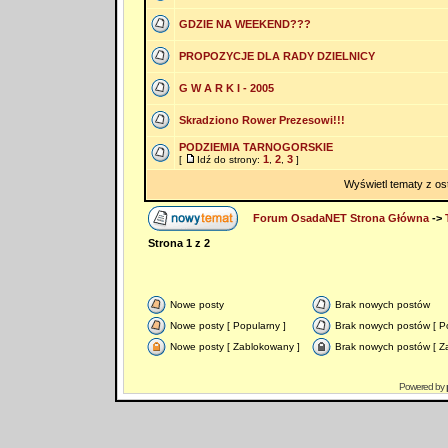
GDZIE NA WEEKEND???
PROPOZYCJE DLA RADY DZIELNICY
G W A R K I - 2005
Skradziono Rower Prezesowi!!!
PODZIEMIA TARNOGORSKIE
1
2
3
[
Idź do strony:
,
,
]
Wyświetl tematy z os
Forum OsadaNET Strona Główna
->
Strona
1
z
2
Nowe posty
Brak nowych postów
Nowe posty [ Popularny ]
Brak nowych postów [ Po
Nowe posty [ Zablokowany ]
Brak nowych postów [ Z
Powered by