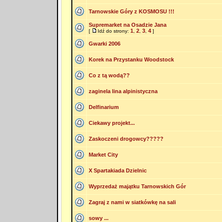
Tarnowskie Góry z KOSMOSU !!!
Supremarket na Osadzie Jana
1
2
3
4
[
Idź do strony:
,
,
,
]
Gwarki 2006
Korek na Przystanku Woodstock
Co z tą wodą??
zaginela lina alpinistyczna
Delfinarium
Ciekawy projekt...
Zaskoczeni drogowcy?????
Market City
X Spartakiada Dzielnic
Wyprzedaż majątku Tarnowskich Gór
Zagraj z nami w siatkówkę na sali
sowy ...