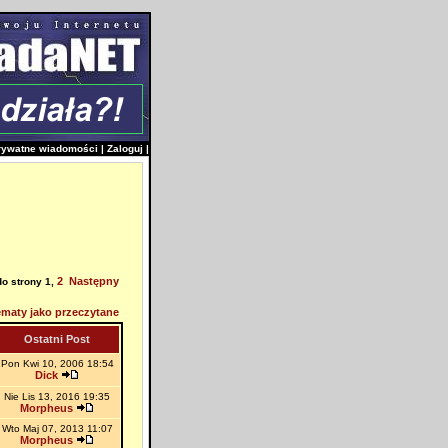
rywatne wiadomości
|
Zaloguj
|
2
Następny
do strony
1
,
maty jako przeczytane
Ostatni Post
Pon Kwi 10, 2006 18:54
Dick
Nie Lis 13, 2016 19:35
Morpheus
Wto Maj 07, 2013 11:07
Morpheus