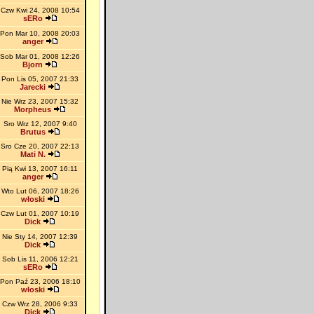
Czw Kwi 24, 2008 10:54
sERo
Pon Mar 10, 2008 20:03
anger
Sob Mar 01, 2008 12:26
Bjorn
Pon Lis 05, 2007 21:33
Jarecki
Nie Wrz 23, 2007 15:32
Morpheus
Sro Wrz 12, 2007 9:40
Brutus
Sro Cze 20, 2007 22:13
Mati N.
Pią Kwi 13, 2007 16:11
anger
Wto Lut 06, 2007 18:26
włoski
Czw Lut 01, 2007 10:19
Dick
Nie Sty 14, 2007 12:39
Dick
Sob Lis 11, 2006 12:21
sERo
Pon Paź 23, 2006 18:10
włoski
Czw Wrz 28, 2006 9:33
Dick