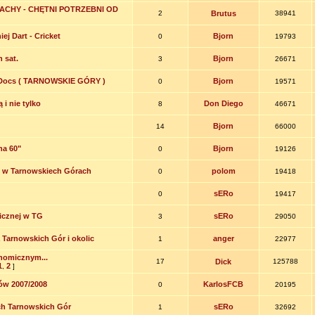
ZACHY - CHĘTNI POTRZEBNI OD
2
Brutus
38941
iej Dart - Cricket
Bjorn
0
19793
 sat.
Bjorn
3
26671
 Docs ( TARNOWSKIE GÓRY )
Bjorn
0
19571
i nie tylko
Don Diego
8
46671
Bjorn
14
66000
na 60"
Bjorn
0
19126
e w Tarnowskiech Górach
polom
0
19418
sERo
0
19417
licznej w TG
sERo
3
29050
 Tarnowskich Gór i okolic
anger
1
22977
nomicznym...
17
Dick
125788
1
2
,
]
zów 2007/2008
KarlosFCB
0
20195
ch Tarnowskich Gór
sERo
1
32692