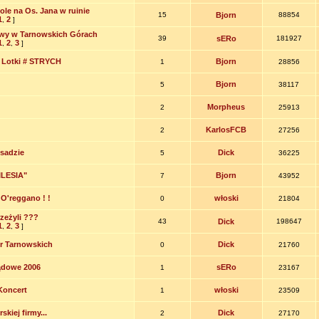
le na Os. Jana w ruinie
15
Bjorn
88854
1
2
,
]
wy w Tarnowskich Górach
39
sERo
181927
1
2
3
,
,
]
w Lotki # STRYCH
Bjorn
1
28856
Bjorn
5
38117
Morpheus
2
25913
KarlosFCB
2
27256
Osadzie
Dick
5
36225
ILESIA"
Bjorn
7
43952
O'reggano ! !
włoski
0
21804
zeżyli ???
43
Dick
198647
1
2
3
,
,
]
r Tarnowskich
Dick
0
21760
ądowe 2006
sERo
1
23167
Koncert
włoski
1
23509
kiej firmy...
Dick
2
27170