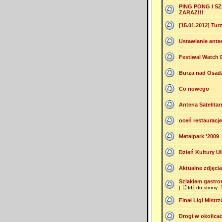
PING PONG I S
ZARAZ!!!
[15.01.2012] Turn
Ustawianie anten
Festiwal Watch
Burza nad Osadą 
Co nowego
Antena Satelitar
oceń restauracj
Metalpark '2009
Dzień Kultury U
Aktualne zdjęcia
Szlakiem gastro
[
Idź do strony:
Finał Ligi Mistr
Drogi w okolica