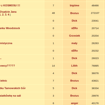
y z KOSMOSU !!!
bigtime
7
48466
Osadzie Jana
48
Brutus
272107
1
2
3
4
,
,
,
]
Dick
0
23041
tanku Woodstock
sERo
0
20714
Grzesiek
0
20204
pinistyczna
maly
1
26263
sERo
0
20232
..
Dick
1
26023
ogowcy?????
Lilith
14
76895
Dick
4
36076
ielnic
Brutus
7
43821
tku Tarnowskich Gór
Dick
5
38334
siatkówkę na sali
Brutus
3
29976
anger
6
40176