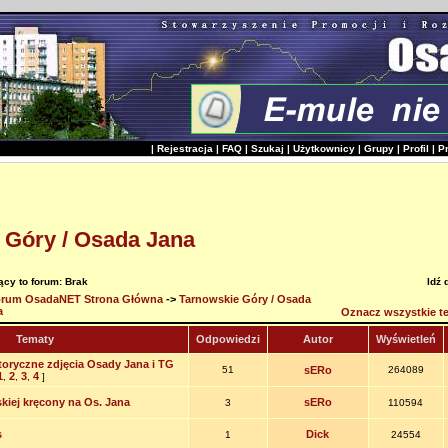
|
Rejestracja
|
FAQ
|
Szukaj
|
Użytkownicy
|
Grupy
|
Profil
|
P
 Góry / Osada Jana
cy to forum: Brak
Idź 
rum OsadaNET Strona Główna
->
Tarnowskie Góry / Osada
a
Oznacz wszystkie te
Tematy
Odpowiedzi
Autor
Wyświetleń
toryczne zdjęcia Osady Jana i TG
51
sERo
264089
1
2
3
4
,
,
,
]
kiej kręcony na Os. Jana
sERo
3
110594
s
Dick
1
24554