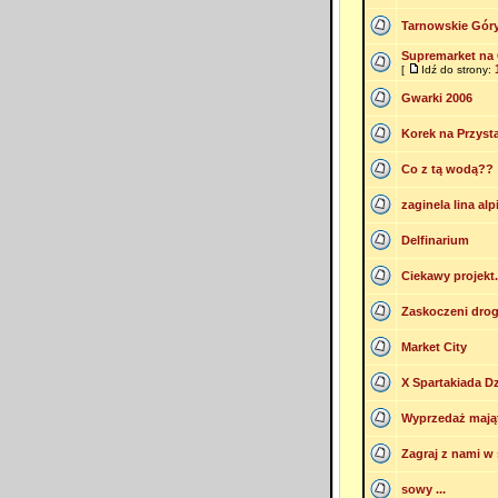
Tarnowskie Gór
Supremarket na 
[
Idź do strony:
Gwarki 2006
Korek na Przys
Co z tą wodą??
zaginela lina al
Delfinarium
Ciekawy projekt.
Zaskoczeni dr
Market City
X Spartakiada Dz
Wyprzedaż mają
Zagraj z nami w 
sowy ...