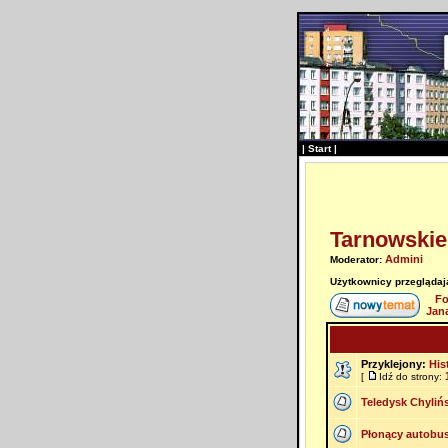
|
Start
|
Tarnowskie
Admini
Moderator:
Użytkownicy przeglądają
Fo
Jan
Przyklejony:
His
[
Idź do strony:
Teledysk Chylińs
Płonący autobu