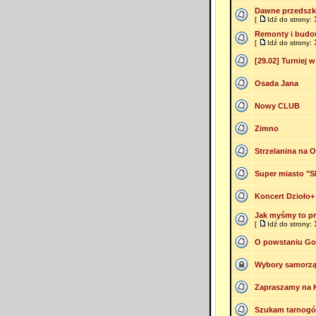
Dawne przedszko
[
Idź do strony:
Remonty i budo
[
Idź do strony:
[29.02] Turniej 
Osada Jana
Nowy CLUB
Zimno
Strzelanina na 
Super miasto "S
Koncert Dzioło+ 
Jak myśmy to pr
[
Idź do strony:
O powstaniu Go
Wybory samorz
Zapraszamy na 
Szukam tarnogórs