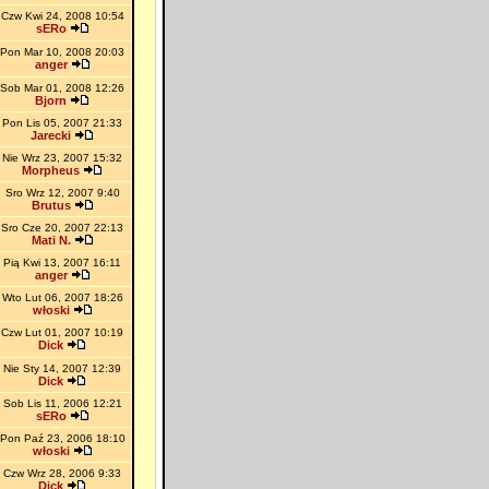
Czw Kwi 24, 2008 10:54
sERo
Pon Mar 10, 2008 20:03
anger
Sob Mar 01, 2008 12:26
Bjorn
Pon Lis 05, 2007 21:33
Jarecki
Nie Wrz 23, 2007 15:32
Morpheus
Sro Wrz 12, 2007 9:40
Brutus
Sro Cze 20, 2007 22:13
Mati N.
Pią Kwi 13, 2007 16:11
anger
Wto Lut 06, 2007 18:26
włoski
Czw Lut 01, 2007 10:19
Dick
Nie Sty 14, 2007 12:39
Dick
Sob Lis 11, 2006 12:21
sERo
Pon Paź 23, 2006 18:10
włoski
Czw Wrz 28, 2006 9:33
Dick