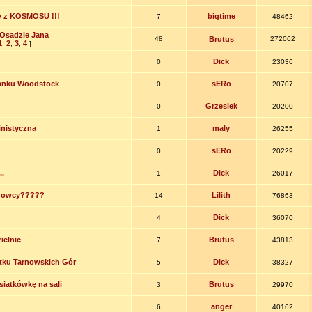
y z KOSMOSU !!!
bigtime
7
48462
Osadzie Jana
48
Brutus
272062
1
2
3
4
,
,
,
]
Dick
0
23036
tanku Woodstock
sERo
0
20707
Grzesiek
0
20200
pinistyczna
maly
1
26255
sERo
0
20229
..
Dick
1
26017
ogowcy?????
Lilith
14
76863
Dick
4
36070
ielnic
Brutus
7
43813
tku Tarnowskich Gór
Dick
5
38327
siatkówkę na sali
Brutus
3
29970
anger
6
40162