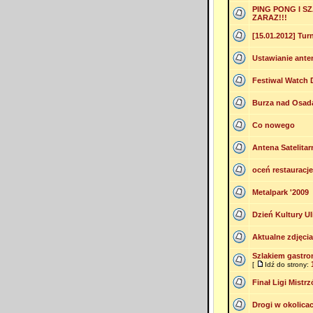
PING PONG I S
ZARAZ!!!
[15.01.2012] Turn
Ustawianie anten
Festiwal Watch
Burza nad Osadą 
Co nowego
Antena Satelitar
oceń restauracj
Metalpark '2009
Dzień Kultury U
Aktualne zdjęcia
Szlakiem gastro
[
Idź do strony:
Finał Ligi Mistr
Drogi w okolica