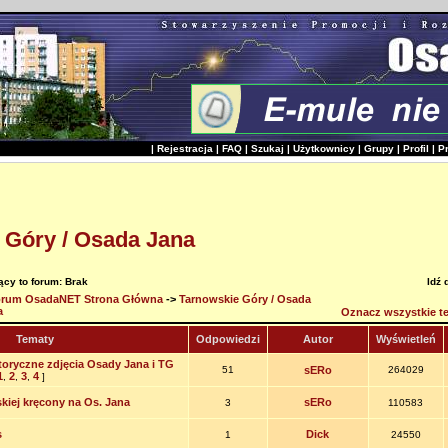
|
Rejestracja
|
FAQ
|
Szukaj
|
Użytkownicy
|
Grupy
|
Profil
|
P
 Góry / Osada Jana
cy to forum: Brak
Idź 
rum OsadaNET Strona Główna
->
Tarnowskie Góry / Osada
a
Oznacz wszystkie te
Tematy
Odpowiedzi
Autor
Wyświetleń
toryczne zdjęcia Osady Jana i TG
51
sERo
264029
1
2
3
4
,
,
,
]
kiej kręcony na Os. Jana
sERo
3
110583
s
Dick
1
24550