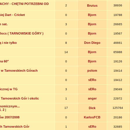
ZACHY - CHĘTNI POTRZEBNI OD
2
Brutus
38936
iej Dart - Cricket
Bjorn
0
19788
 sat.
Bjorn
3
26665
 Docs ( TARNOWSKIE GÓRY )
Bjorn
0
19567
i nie tylko
Don Diego
8
46661
Bjorn
14
65988
na 60"
Bjorn
0
19126
e w Tarnowskiech Górach
polom
0
19414
sERo
0
19412
licznej w TG
sERo
3
29049
 Tarnowskich Gór i okolic
anger
1
22972
nomicznym...
17
Dick
125764
1
2
,
]
zów 2007/2008
KarlosFCB
0
20186
ch Tarnowskich Gór
sERo
1
32685