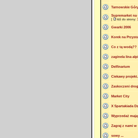
Tarnowskie Gór
Supremarket na 
[
Idź do strony:
Gwarki 2006
Korek na Przys
Co z tą wodą??
zaginela lina al
Delfinarium
Ciekawy projekt.
Zaskoczeni dr
Market City
X Spartakiada Dz
Wyprzedaż mają
Zagraj z nami w 
sowy ...