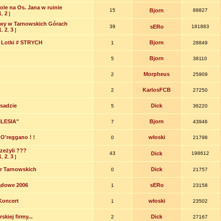
le na Os. Jana w ruinie
15
Bjorn
88827
1
2
,
]
wy w Tarnowskich Górach
39
sERo
181883
1
2
3
,
,
]
w Lotki # STRYCH
Bjorn
1
28849
Bjorn
5
38110
Morpheus
2
25909
KarlosFCB
2
27250
Osadzie
Dick
5
36220
ILESIA"
Bjorn
7
43946
O'reggano ! !
włoski
0
21798
zeżyli ???
43
Dick
198612
1
2
3
,
,
]
r Tarnowskich
Dick
0
21757
ądowe 2006
sERo
1
23158
Koncert
włoski
1
23502
kiej firmy...
Dick
2
27167