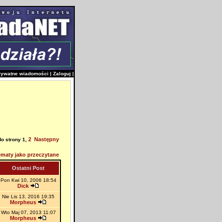
rywatne wiadomości
|
Zaloguj
|
2
Następny
do strony
1
,
maty jako przeczytane
Ostatni Post
Pon Kwi 10, 2006 18:54
Dick
Nie Lis 13, 2016 19:35
Morpheus
Wto Maj 07, 2013 11:07
Morpheus