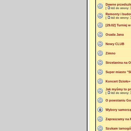
Dawne przedszko
[
Idź do strony:
Remonty i budo
[
Idź do strony:
[29.02] Turniej 
Osada Jana
Nowy CLUB
Zimno
Strzelanina na 
Super miasto "S
Koncert Dzioło+ 
Jak myśmy to pr
[
Idź do strony:
O powstaniu Go
Wybory samorz
Zapraszamy na 
Szukam tarnogórs