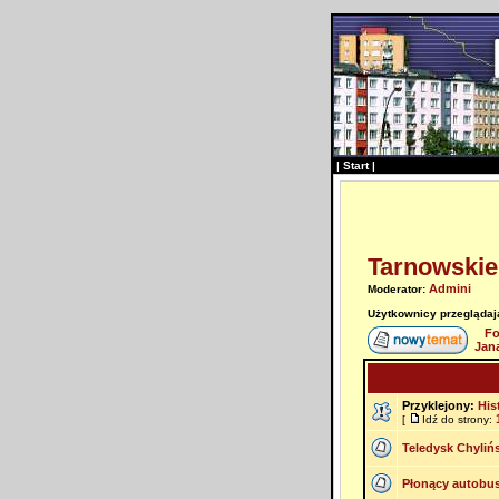
|
Start
|
Tarnowskie
Admini
Moderator:
Użytkownicy przeglądają
Fo
Jan
Przyklejony:
His
[
Idź do strony:
Teledysk Chylińs
Płonący autobu