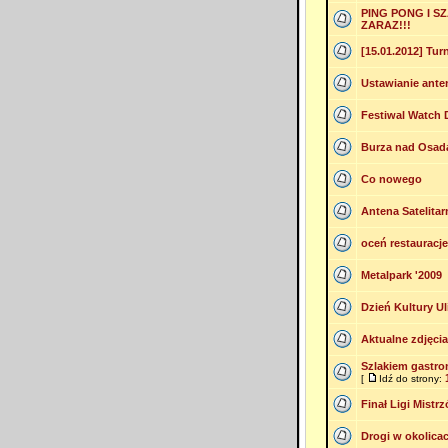
PING PONG I S
ZARAZ!!!
[15.01.2012] Turn
Ustawianie anten
Festiwal Watch
Burza nad Osadą 
Co nowego
Antena Satelitar
oceń restauracj
Metalpark '2009
Dzień Kultury U
Aktualne zdjęcia
Szlakiem gastro
[
Idź do strony:
Finał Ligi Mistr
Drogi w okolica