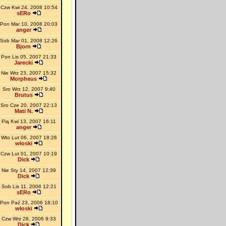
Czw Kwi 24, 2008 10:54
sERo
Pon Mar 10, 2008 20:03
anger
Sob Mar 01, 2008 12:26
Bjorn
Pon Lis 05, 2007 21:33
Jarecki
Nie Wrz 23, 2007 15:32
Morpheus
Sro Wrz 12, 2007 9:40
Brutus
Sro Cze 20, 2007 22:13
Mati N.
Pią Kwi 13, 2007 16:11
anger
Wto Lut 06, 2007 18:26
włoski
Czw Lut 01, 2007 10:19
Dick
Nie Sty 14, 2007 12:39
Dick
Sob Lis 11, 2006 12:21
sERo
Pon Paź 23, 2006 18:10
włoski
Czw Wrz 28, 2006 9:33
Dick