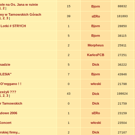
le na Os. Jana w ruinie
15
Bjorn
88832
1
2
,
]
wy w Tarnowskich Górach
39
sERo
181893
1
2
3
,
,
]
w Lotki # STRYCH
Bjorn
1
28850
Bjorn
5
38115
Morpheus
2
25911
KarlosFCB
2
27251
Osadzie
Dick
5
36222
ILESIA"
Bjorn
7
43946
O'reggano ! !
włoski
0
21798
zeżyli ???
43
Dick
198624
1
2
3
,
,
]
r Tarnowskich
Dick
0
21759
ądowe 2006
sERo
1
23159
Koncert
włoski
1
23504
kiej firmy...
Dick
2
27167