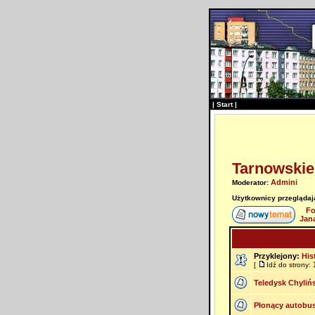
|
Start
|
Tarnowskie
Admini
Moderator:
Użytkownicy przeglądają
Fo
Jan
Przyklejony:
His
[
Idź do strony:
Teledysk Chylińs
Płonący autobu