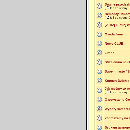
Dawne przedszko
[
Idź do strony:
Remonty i budo
[
Idź do strony:
[29.02] Turniej 
Osada Jana
Nowy CLUB
Zimno
Strzelanina na 
Super miasto "S
Koncert Dzioło+ 
Jak myśmy to pr
[
Idź do strony:
O powstaniu Go
Wybory samorz
Zapraszamy na 
Szukam tarnogórs