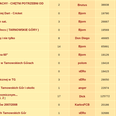
ZACHY - CHĘTNI POTRZEBNI OD
2
Brutus
38938
iej Dart - Cricket
Bjorn
0
19790
 sat.
Bjorn
3
26667
 Docs ( TARNOWSKIE GÓRY )
Bjorn
0
19569
i nie tylko
Don Diego
8
46665
Bjorn
14
65991
na 60"
Bjorn
0
19126
e w Tarnowskiech Górach
polom
0
19416
sERo
0
19415
licznej w TG
sERo
3
29050
 Tarnowskich Gór i okolic
anger
1
22974
nomicznym...
17
Dick
125772
1
2
,
]
zów 2007/2008
KarlosFCB
0
20186
ch Tarnowskich Gór
sERo
1
32686