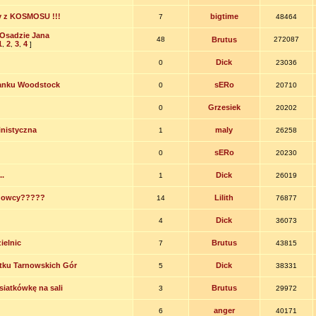
y z KOSMOSU !!!
bigtime
7
48464
Osadzie Jana
48
Brutus
272087
1
2
3
4
,
,
,
]
Dick
0
23036
tanku Woodstock
sERo
0
20710
Grzesiek
0
20202
pinistyczna
maly
1
26258
sERo
0
20230
..
Dick
1
26019
ogowcy?????
Lilith
14
76877
Dick
4
36073
ielnic
Brutus
7
43815
tku Tarnowskich Gór
Dick
5
38331
siatkówkę na sali
Brutus
3
29972
anger
6
40171