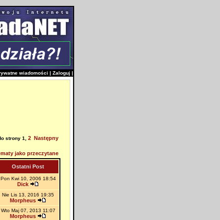
rywatne wiadomości
|
Zaloguj
|
2
Następny
do strony
1
,
maty jako przeczytane
Ostatni Post
Pon Kwi 10, 2006 18:54
Dick
Nie Lis 13, 2016 19:35
Morpheus
Wto Maj 07, 2013 11:07
Morpheus