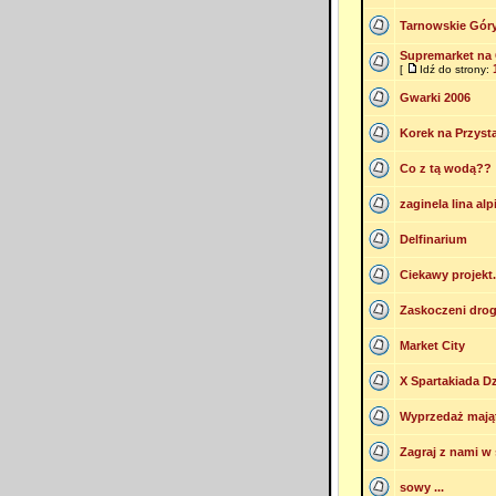
Tarnowskie Gór
Supremarket na 
[
Idź do strony:
Gwarki 2006
Korek na Przys
Co z tą wodą??
zaginela lina al
Delfinarium
Ciekawy projekt.
Zaskoczeni dr
Market City
X Spartakiada Dz
Wyprzedaż mają
Zagraj z nami w 
sowy ...