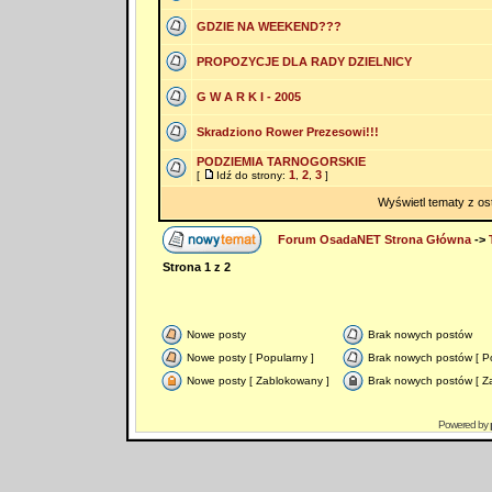
GDZIE NA WEEKEND???
PROPOZYCJE DLA RADY DZIELNICY
G W A R K I - 2005
Skradziono Rower Prezesowi!!!
PODZIEMIA TARNOGORSKIE
1
2
3
[
Idź do strony:
,
,
]
Wyświetl tematy z os
Forum OsadaNET Strona Główna
->
Strona
1
z
2
Nowe posty
Brak nowych postów
Nowe posty [ Popularny ]
Brak nowych postów [ Po
Nowe posty [ Zablokowany ]
Brak nowych postów [ Z
Powered by