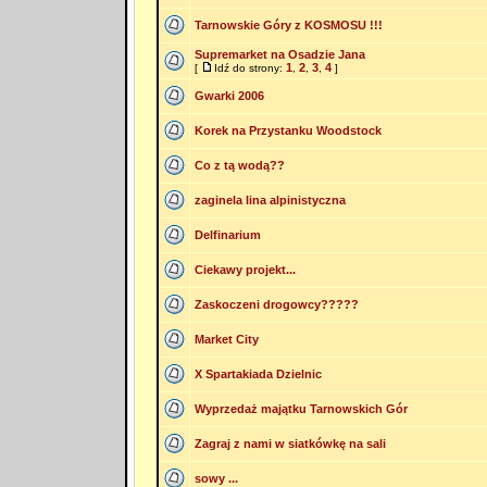
Tarnowskie Góry z KOSMOSU !!!
Supremarket na Osadzie Jana
1
2
3
4
[
Idź do strony:
,
,
,
]
Gwarki 2006
Korek na Przystanku Woodstock
Co z tą wodą??
zaginela lina alpinistyczna
Delfinarium
Ciekawy projekt...
Zaskoczeni drogowcy?????
Market City
X Spartakiada Dzielnic
Wyprzedaż majątku Tarnowskich Gór
Zagraj z nami w siatkówkę na sali
sowy ...