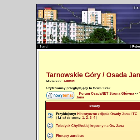
|
Start
|
|
Reje
Tarnowskie Góry / Osada Ja
Admini
Moderator:
Użytkownicy przeglądający to forum: Brak
Forum OsadaNET Strona Główna
->
Jana
Tematy
Przyklejony:
Historyczne zdjęcia Osady Jana i TG
1
2
3
4
[
Idź do strony:
,
,
,
]
Teledysk Chylińskiej kręcony na Os. Jana
Płonący autobus