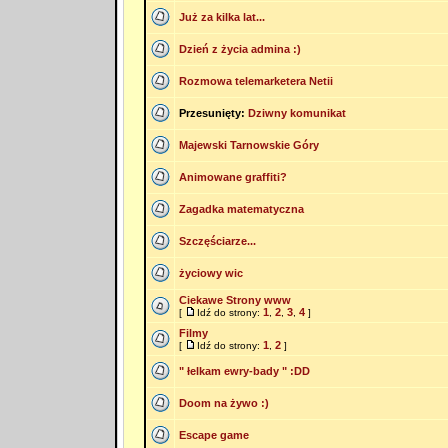
Już za kilka lat...
Dzień z życia admina :)
Rozmowa telemarketera Netii
Przesunięty:
Dziwny komunikat
Majewski Tarnowskie Góry
Animowane graffiti?
Zagadka matematyczna
Szczęściarze...
życiowy wic
Ciekawe Strony www
1
2
3
4
[
Idź do strony:
,
,
,
]
Filmy
1
2
[
Idź do strony:
,
]
" łelkam ewry-bady " :DD
Doom na żywo :)
Escape game