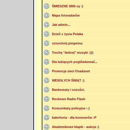
ŚMIESZNE SMS-sy :)
Mapa fotoradarów
Jak admin...
Dzień z życia Polaka
szturchnij pingwina
Trochę "dobrej" muzyki :)))
Dla lubiących pogłówkować...
Promocja sieci Osadanet
WESOŁYCH ŚWIĄT :)
Bankomaty i oszuści.
Rockowe Radio Flash
Komunikaty policyjne :-)
kakofonia - dla koneserów :P
Akademikowe klapki - aukcja :)