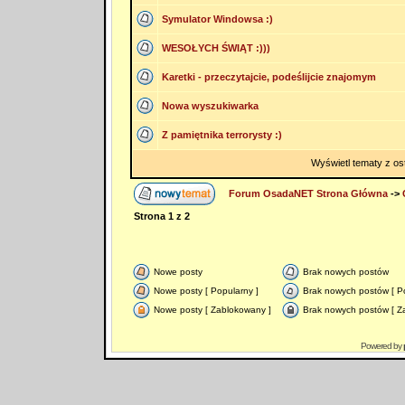
Symulator Windowsa :)
WESOŁYCH ŚWIĄT :)))
Karetki - przeczytajcie, podeślijcie znajomym
Nowa wyszukiwarka
Z pamiętnika terrorysty :)
Wyświetl tematy z os
Forum OsadaNET Strona Główna
->
Strona
1
z
2
Nowe posty
Brak nowych postów
Nowe posty [ Popularny ]
Brak nowych postów [ Po
Nowe posty [ Zablokowany ]
Brak nowych postów [ Z
Powered by