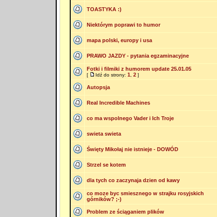
TOASTYKA :)
Niektórym poprawi to humor
mapa polski, europy i usa
PRAWO JAZDY - pytania egzaminacyjne
Fotki i filmiki z humorem update 25.01.05
1
2
[
Idź do strony:
,
]
Autopsja
Real Incredible Machines
co ma wspolnego Vader i Ich Troje
swieta swieta
Święty Mikołaj nie istnieje - DOWÓD
Strzel se kotem
dla tych co zaczynaja dzien od kawy
co moze byc smiesznego w strajku rosyjskich
górników? ;-)
Problem ze ściąganiem plików