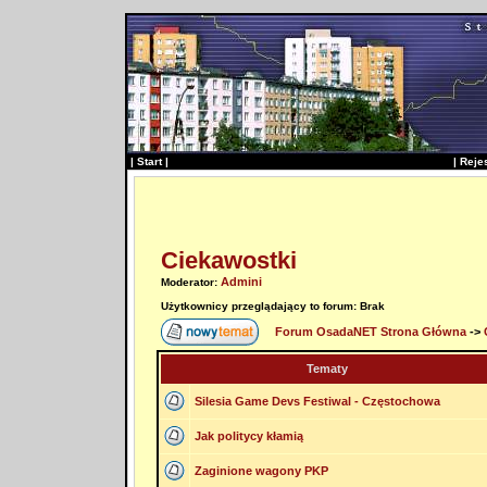
|
Start
|
|
Reje
Ciekawostki
Admini
Moderator:
Użytkownicy przeglądający to forum: Brak
Forum OsadaNET Strona Główna
->
Tematy
Silesia Game Devs Festiwal - Częstochowa
Jak politycy kłamią
Zaginione wagony PKP