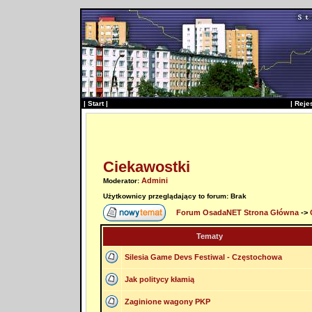
|
Start
|
|
Reje
Ciekawostki
Admini
Moderator:
Użytkownicy przeglądający to forum: Brak
Forum OsadaNET Strona Główna
->
Tematy
Silesia Game Devs Festiwal - Częstochowa
Jak politycy kłamią
Zaginione wagony PKP