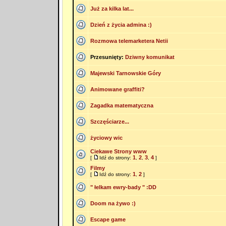
Już za kilka lat...
Dzień z życia admina :)
Rozmowa telemarketera Netii
Przesunięty:
Dziwny komunikat
Majewski Tarnowskie Góry
Animowane graffiti?
Zagadka matematyczna
Szczęściarze...
życiowy wic
Ciekawe Strony www
1
2
3
4
[
Idź do strony:
,
,
,
]
Filmy
1
2
[
Idź do strony:
,
]
" łelkam ewry-bady " :DD
Doom na żywo :)
Escape game