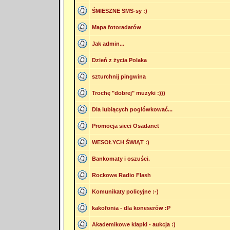
ŚMIESZNE SMS-sy :)
Mapa fotoradarów
Jak admin...
Dzień z życia Polaka
szturchnij pingwina
Trochę "dobrej" muzyki :)))
Dla lubiących pogłówkować...
Promocja sieci Osadanet
WESOŁYCH ŚWIĄT :)
Bankomaty i oszuści.
Rockowe Radio Flash
Komunikaty policyjne :-)
kakofonia - dla koneserów :P
Akademikowe klapki - aukcja :)