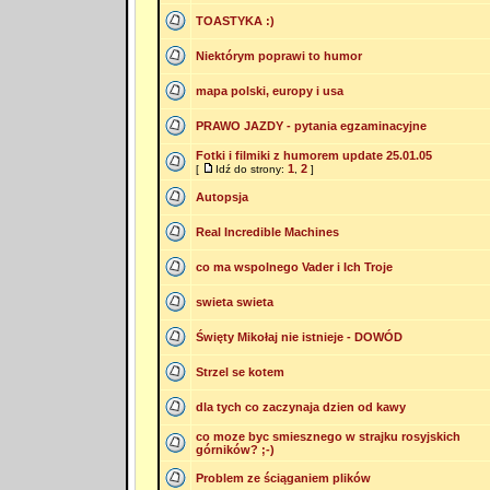
TOASTYKA :)
Niektórym poprawi to humor
mapa polski, europy i usa
PRAWO JAZDY - pytania egzaminacyjne
Fotki i filmiki z humorem update 25.01.05
1
2
[
Idź do strony:
,
]
Autopsja
Real Incredible Machines
co ma wspolnego Vader i Ich Troje
swieta swieta
Święty Mikołaj nie istnieje - DOWÓD
Strzel se kotem
dla tych co zaczynaja dzien od kawy
co moze byc smiesznego w strajku rosyjskich
górników? ;-)
Problem ze ściąganiem plików