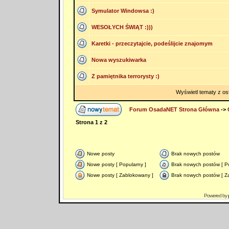
Symulator Windowsa :)
WESOŁYCH ŚWIĄT :)))
Karetki - przeczytajcie, podeślijcie znajomym
Nowa wyszukiwarka
Z pamiętnika terrorysty :)
Wyświetl tematy z os
Forum OsadaNET Strona Główna
->
Strona
1
z
2
Nowe posty
Brak nowych postów
Nowe posty [ Popularny ]
Brak nowych postów [ Po
Nowe posty [ Zablokowany ]
Brak nowych postów [ Z
Powered by