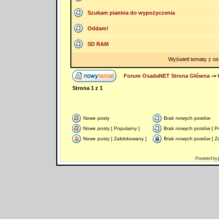
Szukam pianina do wypożyczenia
Oddam!
SD RAM
Wyświetl tematy z os
Forum OsadaNET Strona Główna
->
Strona
1
z
1
Nowe posty
Brak nowych postów
Nowe posty [ Popularny ]
Brak nowych postów [ Po
Nowe posty [ Zablokowany ]
Brak nowych postów [ Z
Powered by