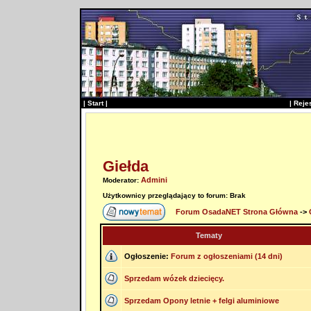
|
Start
|
|
Reje
Giełda
Admini
Moderator:
Użytkownicy przeglądający to forum: Brak
Forum OsadaNET Strona Główna
->
Tematy
Ogłoszenie:
Forum z ogłoszeniami (14 dni)
Sprzedam wózek dziecięcy.
Sprzedam Opony letnie + felgi aluminiowe