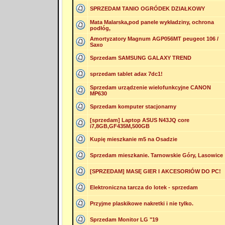
SPRZEDAM TANIO OGRÓDEK DZIAŁKOWY
Mata Malarska,pod panele wykładziny, ochrona
podłóg,
Amortyzatory Magnum AGP056MT peugeot 106 /
Saxo
Sprzedam SAMSUNG GALAXY TREND
sprzedam tablet adax 7dc1!
Sprzedam urządzenie wielofunkcyjne CANON
MP630
Sprzedam komputer stacjonarny
[sprzedam] Laptop ASUS N43JQ core
i7,8GB,GF435M,500GB
Kupię mieszkanie m5 na Osadzie
Sprzedam mieszkanie. Tarnowskie Góry, Lasowice
[SPRZEDAM] MASĘ GIER I AKCESORIÓW DO PC!
Elektroniczna tarcza do lotek - sprzedam
Przyjme plaskikowe nakretki i nie tylko.
Sprzedam Monitor LG "19