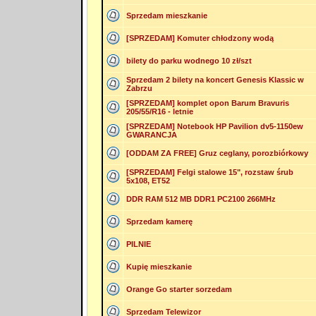
Sprzedam mieszkanie
[SPRZEDAM] Komuter chłodzony wodą
bilety do parku wodnego 10 zł/szt
Sprzedam 2 bilety na koncert Genesis Klassic w
Zabrzu
[SPRZEDAM] komplet opon Barum Bravuris
205/55/R16 - letnie
[SPRZEDAM] Notebook HP Pavilion dv5-1150ew
GWARANCJA
[ODDAM ZA FREE] Gruz ceglany, porozbiórkowy
[SPRZEDAM] Felgi stalowe 15", rozstaw śrub
5x108, ET52
DDR RAM 512 MB DDR1 PC2100 266MHz
Sprzedam kamerę
PILNIE
Kupię mieszkanie
Orange Go starter sorzedam
Sprzedam Telewizor