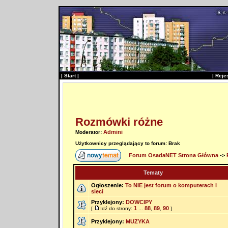
|
Start
|
|
Reje
Rozmówki różne
Admini
Moderator:
Użytkownicy przeglądający to forum: Brak
Forum OsadaNET Strona Główna
->
Tematy
Ogłoszenie:
To NIE jest forum o komputerach i
sieci
Przyklejony:
DOWCIPY
1
88
89
90
[
Idź do strony:
...
,
,
]
Przyklejony:
MUZYKA