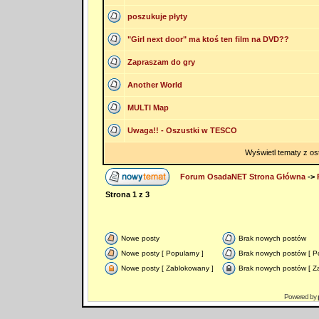
poszukuje płyty
"Girl next door" ma ktoś ten film na DVD??
Zapraszam do gry
Another World
MULTI Map
Uwaga!! - Oszustki w TESCO
Wyświetl tematy z os
Forum OsadaNET Strona Główna
->
Strona
1
z
3
Nowe posty
Brak nowych postów
Nowe posty [ Popularny ]
Brak nowych postów [ Po
Nowe posty [ Zablokowany ]
Brak nowych postów [ Z
Powered by