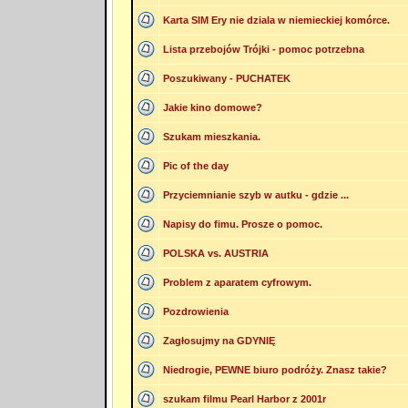
Karta SIM Ery nie dziala w niemieckiej komórce.
Lista przebojów Trójki - pomoc potrzebna
Poszukiwany - PUCHATEK
Jakie kino domowe?
Szukam mieszkania.
Pic of the day
Przyciemnianie szyb w autku - gdzie ...
Napisy do fimu. Prosze o pomoc.
POLSKA vs. AUSTRIA
Problem z aparatem cyfrowym.
Pozdrowienia
Zagłosujmy na GDYNIĘ
Niedrogie, PEWNE biuro podróży. Znasz takie?
szukam filmu Pearl Harbor z 2001r