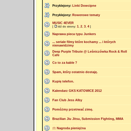
Przyklejony:
Linki Dowcipne
Przyklejony:
Rowerowe tematy
MUSIC 4EVER
1
2
3
4
[
Idź do strony:
,
,
,
]
Naprawa pieca typu Junkers
... seriale filmy które kochamy ... i których
nienawidzimy
Deep Purple Tribute @ Leśniczówka Rock & Roll
Cafe
Co to za kable ?
Spam, który ostatnio dostaję.
Kupię telefon.
Kalendarz GKS KATOWICE 2012
Fan Club Jess Alby
Pomóżmy przetrwać zimę.
Brazilian Jiu Jitsu, Submission Fighting, MMA
:!: Nagroda pieniężna