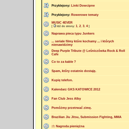
Przyklejony:
Linki Dowcipne
Przyklejony:
Rowerowe tematy
MUSIC 4EVER
1
2
3
4
[
Idź do strony:
,
,
,
]
Naprawa pieca typu Junkers
... seriale filmy które kochamy ... i których
nienawidzimy
Deep Purple Tribute @ Leśniczówka Rock & Roll
Cafe
Co to za kable ?
Spam, który ostatnio dostaję.
Kupię telefon.
Kalendarz GKS KATOWICE 2012
Fan Club Jess Alby
Pomóżmy przetrwać zimę.
Brazilian Jiu Jitsu, Submission Fighting, MMA
:!: Nagroda pieniężna