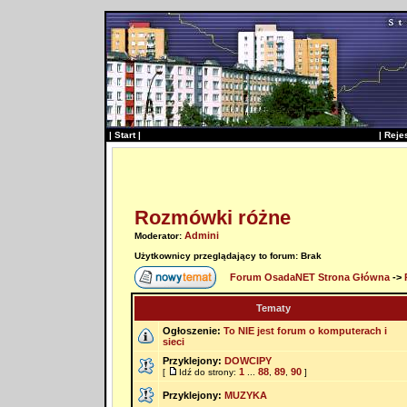
|
Start
|
|
Reje
Rozmówki różne
Admini
Moderator:
Użytkownicy przeglądający to forum: Brak
Forum OsadaNET Strona Główna
->
Tematy
Ogłoszenie:
To NIE jest forum o komputerach i
sieci
Przyklejony:
DOWCIPY
1
88
89
90
[
Idź do strony:
...
,
,
]
Przyklejony:
MUZYKA