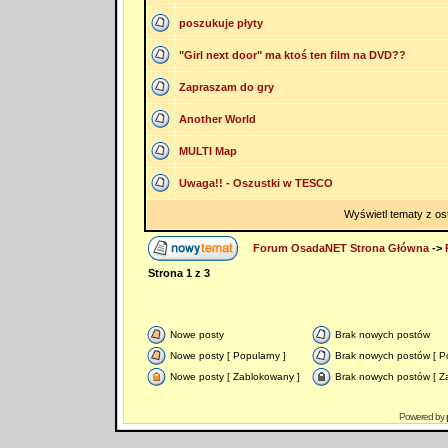
poszukuje płyty
"Girl next door" ma ktoś ten film na DVD??
Zapraszam do gry
Another World
MULTI Map
Uwaga!! - Oszustki w TESCO
Wyświetl tematy z os
Forum OsadaNET Strona Główna
->
Strona
1
z
3
Nowe posty
Brak nowych postów
Nowe posty [ Popularny ]
Brak nowych postów [ Po
Nowe posty [ Zablokowany ]
Brak nowych postów [ Z
Powered by