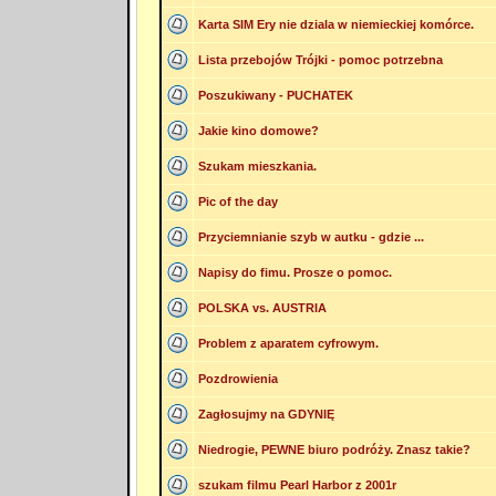
Karta SIM Ery nie dziala w niemieckiej komórce.
Lista przebojów Trójki - pomoc potrzebna
Poszukiwany - PUCHATEK
Jakie kino domowe?
Szukam mieszkania.
Pic of the day
Przyciemnianie szyb w autku - gdzie ...
Napisy do fimu. Prosze o pomoc.
POLSKA vs. AUSTRIA
Problem z aparatem cyfrowym.
Pozdrowienia
Zagłosujmy na GDYNIĘ
Niedrogie, PEWNE biuro podróży. Znasz takie?
szukam filmu Pearl Harbor z 2001r