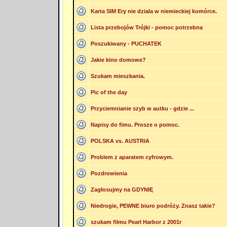
Karta SIM Ery nie dziala w niemieckiej komórce.
Lista przebojów Trójki - pomoc potrzebna
Poszukiwany - PUCHATEK
Jakie kino domowe?
Szukam mieszkania.
Pic of the day
Przyciemnianie szyb w autku - gdzie ...
Napisy do fimu. Prosze o pomoc.
POLSKA vs. AUSTRIA
Problem z aparatem cyfrowym.
Pozdrowienia
Zagłosujmy na GDYNIĘ
Niedrogie, PEWNE biuro podróży. Znasz takie?
szukam filmu Pearl Harbor z 2001r