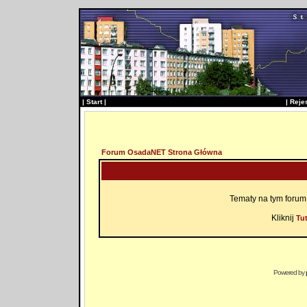
|
Start
|
|
Reje
Forum OsadaNET Strona Główna
Tematy na tym forum
Kliknij
Tut
Powered by