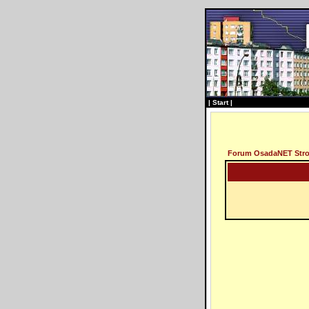
|
Start
|
Forum OsadaNET Str