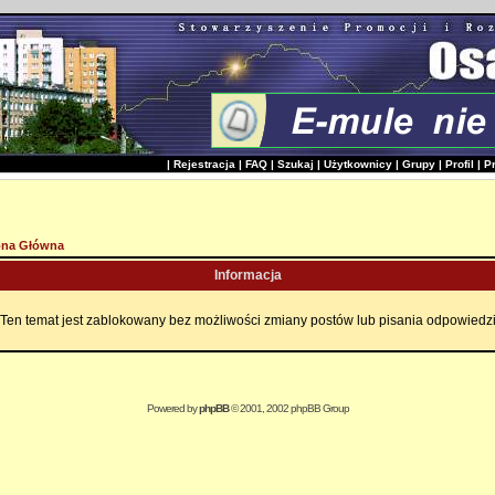
|
Rejestracja
|
FAQ
|
Szukaj
|
Użytkownicy
|
Grupy
|
Profil
|
P
ona Główna
Informacja
Ten temat jest zablokowany bez możliwości zmiany postów lub pisania odpowiedz
Powered by
phpBB
© 2001, 2002 phpBB Group