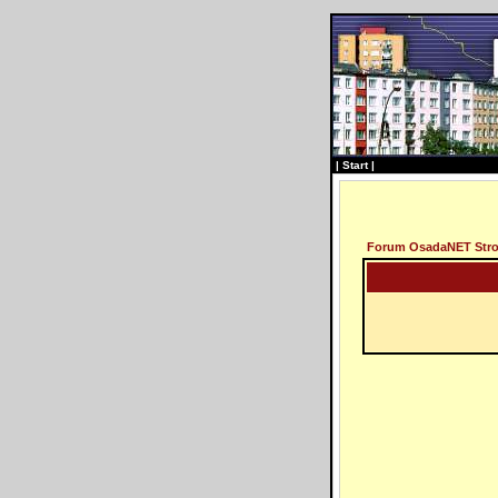
|
Start
|
Forum OsadaNET Str