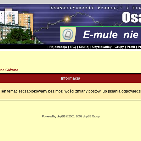
|
Rejestracja
|
FAQ
|
Szukaj
|
Użytkownicy
|
Grupy
|
Profil
|
P
ona Główna
Informacja
Ten temat jest zablokowany bez możliwości zmiany postów lub pisania odpowiedz
Powered by
phpBB
© 2001, 2002 phpBB Group