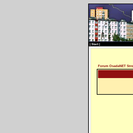
|
Start
|
Forum OsadaNET Str