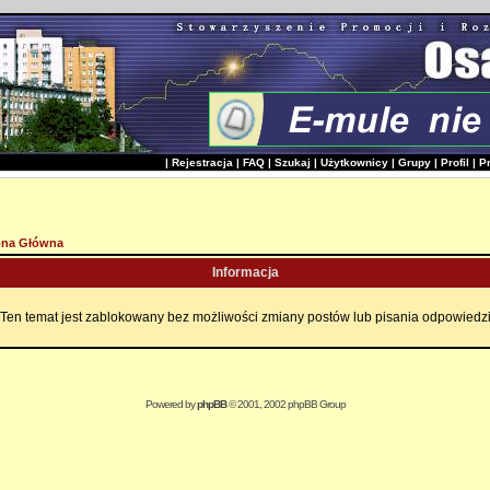
|
Rejestracja
|
FAQ
|
Szukaj
|
Użytkownicy
|
Grupy
|
Profil
|
P
ona Główna
Informacja
Ten temat jest zablokowany bez możliwości zmiany postów lub pisania odpowiedz
Powered by
phpBB
© 2001, 2002 phpBB Group