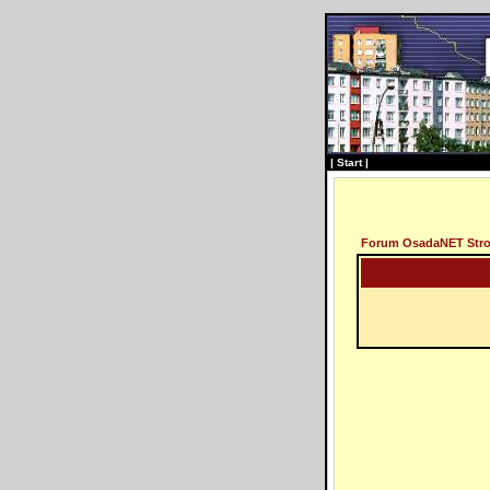
|
Start
|
Forum OsadaNET Str