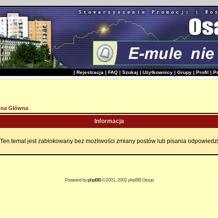
|
Rejestracja
|
FAQ
|
Szukaj
|
Użytkownicy
|
Grupy
|
Profil
|
P
ona Główna
Informacja
Ten temat jest zablokowany bez możliwości zmiany postów lub pisania odpowiedz
Powered by
phpBB
© 2001, 2002 phpBB Group