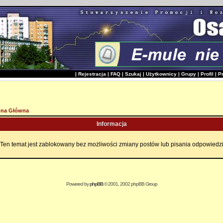
|
Rejestracja
|
FAQ
|
Szukaj
|
Użytkownicy
|
Grupy
|
Profil
|
P
ona Główna
Informacja
Ten temat jest zablokowany bez możliwości zmiany postów lub pisania odpowiedz
Powered by
phpBB
© 2001, 2002 phpBB Group