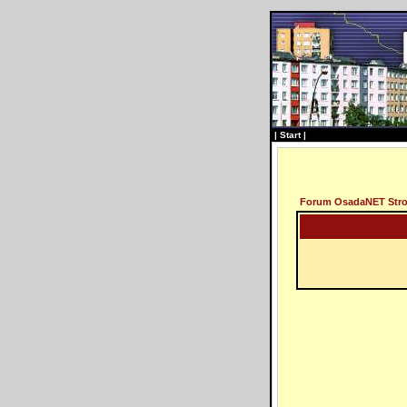
|
Start
|
Forum OsadaNET Str