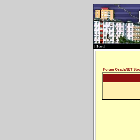
|
Start
|
Forum OsadaNET Str