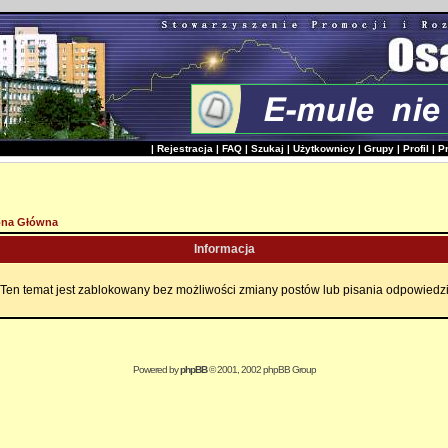
|
Rejestracja
|
FAQ
|
Szukaj
|
Użytkownicy
|
Grupy
|
Profil
|
P
ona Główna
Informacja
Ten temat jest zablokowany bez możliwości zmiany postów lub pisania odpowiedz
Powered by
phpBB
© 2001, 2002 phpBB Group