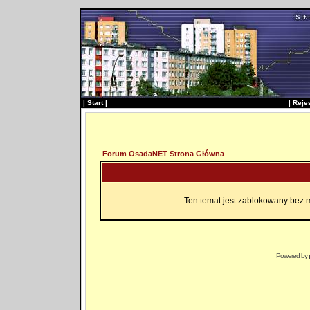
|
Start
|
|
Reje
Forum OsadaNET Strona Główna
Ten temat jest zablokowany bez 
Powered by