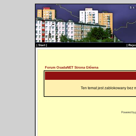
|
Start
|
|
Reje
Forum OsadaNET Strona Główna
Ten temat jest zablokowany bez 
Powered by