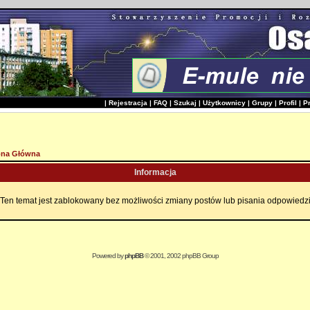
|
Rejestracja
|
FAQ
|
Szukaj
|
Użytkownicy
|
Grupy
|
Profil
|
P
ona Główna
Informacja
Ten temat jest zablokowany bez możliwości zmiany postów lub pisania odpowiedz
Powered by
phpBB
© 2001, 2002 phpBB Group