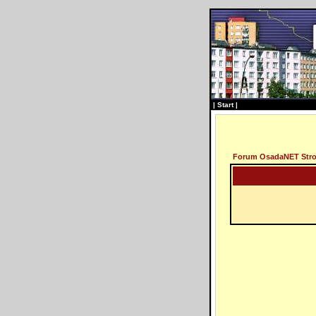
|
Start
|
Forum OsadaNET Str