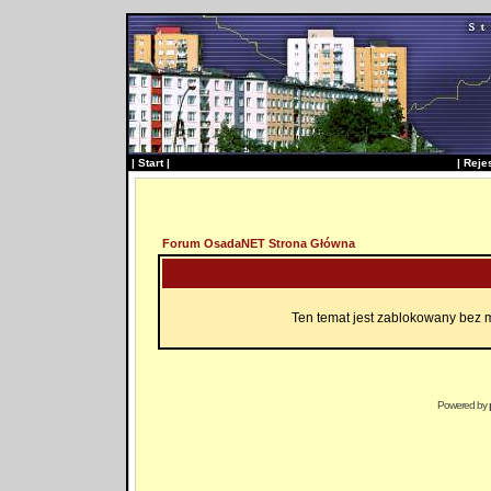
|
Start
|
|
Reje
Forum OsadaNET Strona Główna
Ten temat jest zablokowany bez 
Powered by