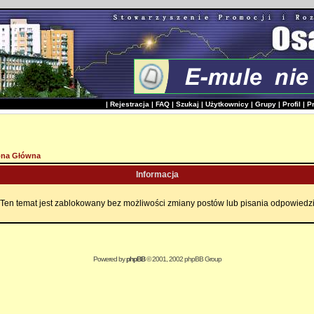
|
Rejestracja
|
FAQ
|
Szukaj
|
Użytkownicy
|
Grupy
|
Profil
|
P
ona Główna
Informacja
Ten temat jest zablokowany bez możliwości zmiany postów lub pisania odpowiedz
Powered by
phpBB
© 2001, 2002 phpBB Group