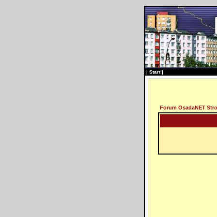
|
Start
|
Forum OsadaNET Str