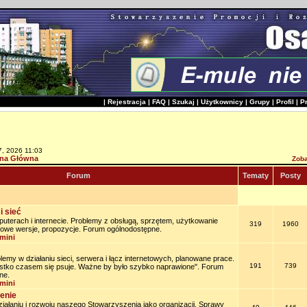
|
Rejestracja
|
FAQ
|
Szukaj
|
Użytkownicy
|
Grupy
|
Profil
|
P
7, 2026 11:03
na Główna
Zoba
Forum
Tematy
Posty
i sieć
uterach i internecie. Problemy z obsługą, sprzętem, użytkowanie
319
1960
owe wersje, propozycje. Forum ogólnodostępne.
mini
lemy w działaniu sieci, serwera i łącz internetowych, planowane prace.
191
739
stko czasem się psuje. Ważne by było szybko naprawione". Forum
ne.
mini
enie
iałaniu i rozwoju naszego Stowarzyszenia jako organizacji. Sprawy