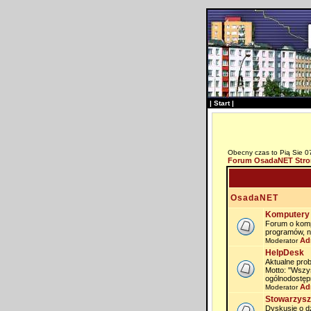
|
Start
|
Obecny czas to Pią Sie 0
Forum OsadaNET Stro
OsadaNET
Komputery 
Forum o komp
programów, n
Ad
Moderator
HelpDesk
Aktualne prob
Motto: "Wszy
ogólnodostęp
Ad
Moderator
Stowarzysz
Dyskusje o dz