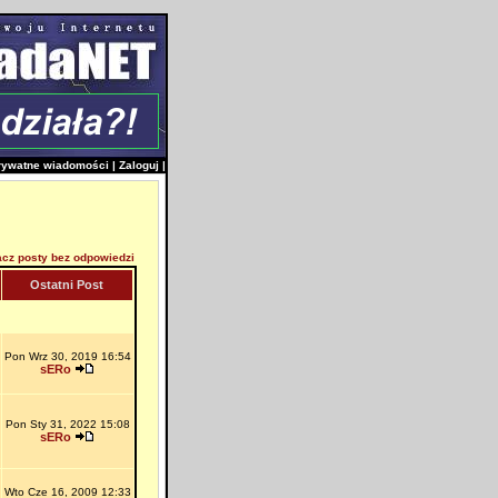
rywatne wiadomości
|
Zaloguj
|
cz posty bez odpowiedzi
Ostatni Post
Pon Wrz 30, 2019 16:54
sERo
Pon Sty 31, 2022 15:08
sERo
Wto Cze 16, 2009 12:33