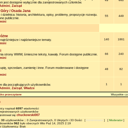
49
446
um jest dostępne wyłącznie dla zarejestrowanych członków.
Admini
Zarząd
,
 Góry / Osada Jana
 dzielnica: historia, architektura, opisy, problemy, propozycje rozwoju.
55
449
ne publicznie.
mini
różne
140
1861
jróżniejsze i najdziwniejsze tematy.
mini
i
66
240
nia strony WWW, śmieszne teksty, kawały. Forum dostępne publicznie.
mini
kupię, sprzedam, zamienię i inne. Forum moderowane i dostępne
48
82
mini
1
1
e dla początkujących użytkowników.
Admini
Zarząd
Władze
,
,
ako przeczytane
Wszystkie cz
m
icy napisali
6097
wiadomości
ejestrowanych użytkowników
chuckowski007
jestrował się
t
33
użytkowników :: 0 Zarejestrowanych, 0 Ukrytych i 33 Gości [
Administrator
] [
Moderator
]
ytkowników
962
było obecnych Wto Paź 14, 2025 2:19
i Użytkownicy: Brak