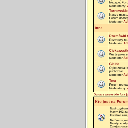
bieżące. For
Moderatorzy:
Tarnowskie
Nasze miasto i
Forum dostęp
Ad
Moderator
Inne
Rozmówki 
Rozmowy na na
Ad
Moderator
Ciekawostk
Warte polece
Ad
Moderator
Giełda
Ogłoszenia: 
publicznie.
Ad
Moderator
Test
Forum testow
Moderatorzy:
Oznacz wszystkie fora j
Kto jest na Foru
Nasi użytkown
Mamy
162
zar
Ostatnio zare
Na Forum jes
Najwięcej uż
Zarejestrowan