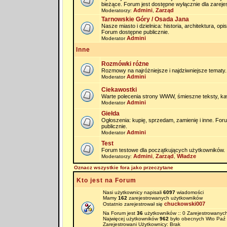
bieżące. Forum jest dostępne wyłącznie dla zarej
Admini
Zarząd
Moderatorzy:
,
Tarnowskie Góry / Osada Jana
Nasze miasto i dzielnica: historia, architektura, op
Forum dostępne publicznie.
Admini
Moderator
Inne
Rozmówki różne
Rozmowy na najróżniejsze i najdziwniejsze tematy.
Admini
Moderator
Ciekawostki
Warte polecenia strony WWW, śmieszne teksty, kaw
Admini
Moderator
Giełda
Ogłoszenia: kupię, sprzedam, zamienię i inne. Fo
publicznie.
Admini
Moderator
Test
Forum testowe dla początkujących użytkowników.
Admini
Zarząd
Władze
Moderatorzy:
,
,
Oznacz wszystkie fora jako przeczytane
Kto jest na Forum
Nasi użytkownicy napisali
6097
wiadomości
Mamy
162
zarejestrowanych użytkowników
chuckowski007
Ostatnio zarejestrował się
Na Forum jest
36
użytkowników :: 0 Zarejestrowanych
Najwięcej użytkowników
962
było obecnych Wto Paź 
Zarejestrowani Użytkownicy: Brak