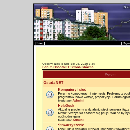
|
Start
|
|
Reje
Obecny czas to Sob Sie 08, 2026 3:44
Forum OsadaNET Strona Główna
Forum
OsadaNET
Komputery i sieć
Forum o komputerach i internecie. Problemy z obs
programów, nowe wersje, propozycje. Forum ogól
Admini
Moderator
HelpDesk
Aktualne problemy w działaniu sieci, serwera i łąc
Motto: "Wszystko czasem się psuje. Ważne by by
ogólnodostępne.
Admini
Moderator
Stowarzyszenie
Dyskusje o działaniu i rozwoju naszego Stowarzysz