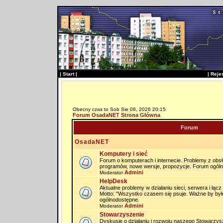
|
Start
|
|
Reje
Obecny czas to Sob Sie 08, 2026 20:15
Forum OsadaNET Strona Główna
Forum
OsadaNET
Komputery i sieć
Forum o komputerach i internecie. Problemy z obs
programów, nowe wersje, propozycje. Forum ogól
Admini
Moderator
HelpDesk
Aktualne problemy w działaniu sieci, serwera i łąc
Motto: "Wszystko czasem się psuje. Ważne by by
ogólnodostępne.
Admini
Moderator
Stowarzyszenie
Dyskusje o działaniu i rozwoju naszego Stowarzysz