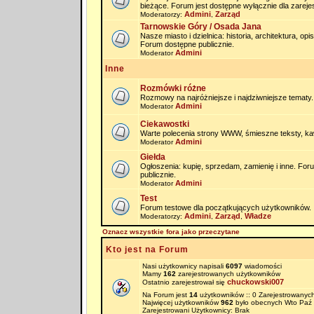
bieżące. Forum jest dostępne wyłącznie dla zarej
Admini
Zarząd
Moderatorzy:
,
Tarnowskie Góry / Osada Jana
Nasze miasto i dzielnica: historia, architektura, op
Forum dostępne publicznie.
Admini
Moderator
Inne
Rozmówki różne
Rozmowy na najróżniejsze i najdziwniejsze tematy.
Admini
Moderator
Ciekawostki
Warte polecenia strony WWW, śmieszne teksty, kaw
Admini
Moderator
Giełda
Ogłoszenia: kupię, sprzedam, zamienię i inne. Fo
publicznie.
Admini
Moderator
Test
Forum testowe dla początkujących użytkowników.
Admini
Zarząd
Władze
Moderatorzy:
,
,
Oznacz wszystkie fora jako przeczytane
Kto jest na Forum
Nasi użytkownicy napisali
6097
wiadomości
Mamy
162
zarejestrowanych użytkowników
chuckowski007
Ostatnio zarejestrował się
Na Forum jest
14
użytkowników :: 0 Zarejestrowanych
Najwięcej użytkowników
962
było obecnych Wto Paź 
Zarejestrowani Użytkownicy: Brak