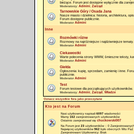
bieżące. Forum jest dostępne wyłącznie dla zarej
Admini
Zarząd
Moderatorzy:
,
Tarnowskie Góry / Osada Jana
Nasze miasto i dzielnica: historia, architektura, op
Forum dostępne publicznie.
Admini
Moderator
Inne
Rozmówki różne
Rozmowy na najróżniejsze i najdziwniejsze tematy.
Admini
Moderator
Ciekawostki
Warte polecenia strony WWW, śmieszne teksty, kaw
Admini
Moderator
Giełda
Ogłoszenia: kupię, sprzedam, zamienię i inne. Fo
publicznie.
Admini
Moderator
Test
Forum testowe dla początkujących użytkowników.
Admini
Zarząd
Władze
Moderatorzy:
,
,
Oznacz wszystkie fora jako przeczytane
Kto jest na Forum
Nasi użytkownicy napisali
6097
wiadomości
Mamy
162
zarejestrowanych użytkowników
chuckowski007
Ostatnio zarejestrował się
Na Forum jest
23
użytkowników :: 0 Zarejestrowanych
Najwięcej użytkowników
962
było obecnych Wto Paź 
Zarejestrowani Użytkownicy: Brak