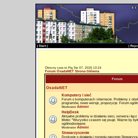
|
Start
|
|
Reje
Obecny czas to Pią Sie 07, 2026 13:24
Forum OsadaNET Strona Główna
Forum
OsadaNET
Komputery i sieć
Forum o komputerach i internecie. Problemy z obs
programów, nowe wersje, propozycje. Forum ogól
Admini
Moderator
HelpDesk
Aktualne problemy w działaniu sieci, serwera i łąc
Motto: "Wszystko czasem się psuje. Ważne by by
ogólnodostępne.
Admini
Moderator
Stowarzyszenie
Dyskusje o działaniu i rozwoju naszego Stowarzysz